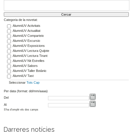
Categoria de la novetat:
AlumniUV Activitats
AlumniUV Actualitat
AlumniUV Comparteix
AlumniUV Excursio
AlumniUV Exposicions
AlumniUV Lectura Quijote
AlumniUV Lectura Tirant
AlumniUV Nit Estrelles
AlumniUV Sabors
AlumniUV Taller Botànic
AlumniUV Tast
Seleccionar
Tots
Cap
Per data (format: dd/mm/aaaa)
Del
Al
S'ha d'omplir els dos camps
Darreres notícies