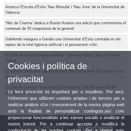
Arranca l’Escola d’Estiu ‘Nau Menuda' i 'Nau Jove’ de la Universitat de
València
‘Nits de Cinema’ dedica a Buster Keaton una edició que commemora el
centenari de 'El maquinista de la general'
Gabilondo inaugura a Gandia una Universitat d’Estiu centrada en els
reptes de la intel·ligència artificial i el pensament crític
El Club de Lectura Quijote analitza "Comerás flores" de Lucía Solla
Sobral
Cookies i política de
El festival Serenates celebra la seua 39a edició amb 12 concerts a La
privacitat
Nau
El Club de Lectura Tirant analitza la novel·la L'illa del corall de Mª
La teva privacitat és important per a nosaltres. Per això,
Josep Carro De Mena
t'informem que utilitzem cookies pròpies i de tercers per a
realitzar anàlisis d'ús i mesurament de la nostra pàgina web
amb la finalitat de personalitzar continguts,així com
proporcionar funcionalitats a les xarxes socials o analitzar el
nostre trànsit. Per a continuar accepta o modifica la
configuració de les nostres cookies. Per a obtenir més