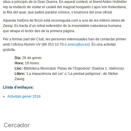
situa a principis de la Gran Guerra. En aquest context, el tinent Anton Hofmiller
rep la invitació de visitar el castell del magnat hongarés Lajos von Kekesfalva,
la filla del qual, que pateix paràlisi crònica, s’enamora del jove oficial.
Aquesta història de ficció està reconeguda com a una de les millors obres de
Zweig. Es tracta d’un retrat esfereïdor de la insondable naturalesa humana
que atrapa el lector des de la primera pàgina.
Per a formar part del Club, les persones interessades han de contactar primer
amb l’oficina Alumni UV (96 353 10 70 o
amics@uv.es
). És una activitat
gratuïta.
Dia:
26 de gener.
Hora:
18 hores.
Lloc:
Biblioteca Municipal ‘Palau de l’Exposició’ (Galícia 1, València).
Llibre:
‘La impaciència del cor’ o ‘La piedad peligrosa’, de Stefan
Zweig.
Llista d'enllaços:
Activitats gener 2016
Cercador