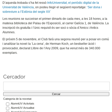
D’aquesta trobada s’ha fet ressò
InfoUniversitat, el periòdic digital de la
Universitat de València
, on podeu llegir el següent reportatge:
‘Ser dona i
sobreviure a l’Estònia del segle XX’
Les reunions se succeiran el primer dimarts de cada mes, a les 18 hores, a la
mateixa biblioteca del Palau de l’Exposició, al carrer Galícia 1, de València. La
inscripció és gratuïta i l’únic requisit és ser soci o sòcia d’Amics i Antics
Alumnes.
El pròxim 5 de novembre, el Club farà una segona reunió per a posar en comú
i analitzar la novel·la ‘La cena’, de Herman Koch, un bestseller àcid i
provocador, declarat Llibre de l’Any 2009, que ha venut més de 340.000
exemplars.
Cercador
Categoria de la novetat:
AlumniUV Activitats
AlumniUV Actualitat
AlumniUV Comparteix