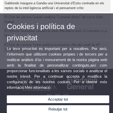
Gabilondo inaugura a Gandia una Universitat d’Estiu centrada en els
reptes de la intel·ligència artificial i el pensament crític
El Club de Lectura Quijote analitza "Comerás flores" de Lucía Solla
Sobral
Cookies i política de
El festival Serenates celebra la seua 39a edició amb 12 concerts a La
privacitat
Nau
El Club de Lectura Tirant analitza la novel·la L'illa del corall de Mª
La teva privacitat és important per a nosaltres. Per això,
Josep Carro De Mena
t'informem que utilitzem cookies pròpies i de tercers per a
realitzar anàlisis d'ús i mesurament de la nostra pàgina web
amb la finalitat de personalitzar continguts,així com
proporcionar funcionalitats a les xarxes socials o analitzar el
nostre trànsit. Per a continuar accepta o modifica la
configuració de les nostres cookies. Per a obtenir més
informació
Més informació
Acceptar tot
Rebutjar tot