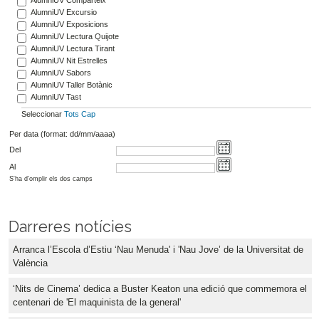
AlumniUV Excursio
AlumniUV Exposicions
AlumniUV Lectura Quijote
AlumniUV Lectura Tirant
AlumniUV Nit Estrelles
AlumniUV Sabors
AlumniUV Taller Botànic
AlumniUV Tast
Seleccionar
Tots
Cap
Per data (format: dd/mm/aaaa)
Del
Al
S'ha d'omplir els dos camps
Darreres notícies
Arranca l’Escola d’Estiu ‘Nau Menuda' i 'Nau Jove’ de la Universitat de
València
‘Nits de Cinema’ dedica a Buster Keaton una edició que commemora el
centenari de 'El maquinista de la general'