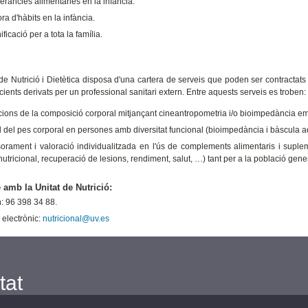
leràncies alimentàries en la infància.
ora d'hàbits en la infància.
ificació per a tota la família.
 de Nutrició i Dietètica disposa d'una cartera de serveis que poden ser contracta
ients derivats per un professional sanitari extern. Entre aquests serveis es troben:
ions de la composició corporal mitjançant cineantropometria i/o bioimpedància emeten
l del pes corporal en persones amb diversitat funcional (bioimpedància i bàscula 
orament i valoració individualitzada en l'ús de complements alimentaris i suplem
 nutricional, recuperació de lesions, rendiment, salut, …) tant per a la població gene
 amb la Unitat de Nutrició:
n: 96 398 34 88.
 electrònic:
nutricional@uv.es
tat