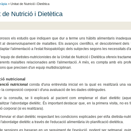
eràpia
> Unitat de Nutrició i Dietètica
 de Nutrició i Dietètica
osos els estudis que indiquen que dur a terme uns hàbits alimentaris inadequats c
nt al desenvolupament de malalties. Els avanços científics, el descobriment dels 
ptar l'alimentació a l'estat fisiopatològic dels subjectes segons les necessitats d'
l'equip de dietistes-nutricionistes de la Unitat de Nutrició i Dietètica ofereix tract
ferents malalties relacionades amb l'alimentació. A més, es compta amb els profe
ions que precisen d'un equip multidisciplinari.
ció nutricional
enció nutricional
consta d'una entrevista inicial en la qual es realitzarà una va
de la composició corporal i d'una avaluació de les dades obtingudes.
 la consulta, se li explicarà al pacient com emplenar el diari dietètic (aques
alitzar l'abordatge dietètic. És important destacar que, en la primera visita, no es f
 corporal (si es realitzara).
enviar el diari dietètic respectant les condicions explicades per el/la dietista-nut
 l'abordatge dietètic a través de l'educació alimentària i/o planificació dietètica.
de sessions es basaran en un seguiment de l'evolució, podent ser setmanal, quinz