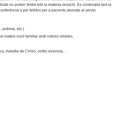
tzats no poden tindre tots la mateixa duració. Es contempla tant la
oconferència o per telèfon per a pacients abonats al servei.
, anèmia, etc.).
l mateix nucli familiar amb rutines similars.
ca, malaltia de Chron, colitis ulcerosa, …