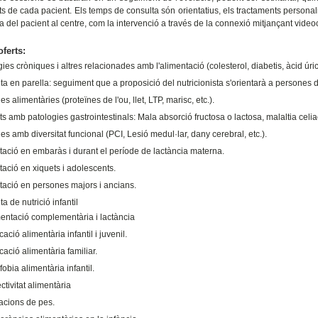
ts de cada pacient. Els temps de consulta són orientatius, els tractaments personali
ica del pacient al centre, com la intervenció a través de la connexió mitjançant vide
oferts:
ies cròniques i altres relacionades amb l'alimentació (colesterol, diabetis, àcid úric
a en parella: seguiment que a proposició del nutricionista s'orientarà a persones de
ies alimentàries (proteïnes de l'ou, llet, LTP, marisc, etc.).
s amb patologies gastrointestinals: Mala absorció fructosa o lactosa, malaltia celia
s amb diversitat funcional (PCI, Lesió medul·lar, dany cerebral, etc.).
tació en embaràs i durant el període de lactància materna.
ació en xiquets i adolescents.
tació en persones majors i ancians.
a de nutrició infantil
entació complementària i lactància
ació alimentària infantil i juvenil.
ació alimentària familiar.
obia alimentària infantil.
ctivitat alimentària
acions de pes.