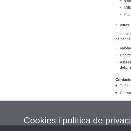
Into
Mill
Plan
Altres
La unitat
bé per pac
Valorac
Contro
Assess
dèficit
Contacte
Telèfo
Correu
Cookies i política de privaci