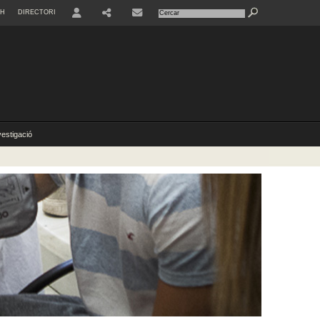
SH
DIRECTORI
USER
vestigació