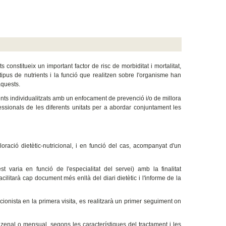
onstitueix un important factor de risc de morbiditat i mortalitat,
tipus de nutrients i la funció que realitzen sobre l'organisme han
aquests.
aments individualitzats amb un enfocament de prevenció i/o de millora
ssionals de les diferents unitats per a abordar conjuntament les
loració dietètic-nutricional, i en funció del cas, acompanyat d'un
t varia en funció de l'especialitat del servei) amb la finalitat
acilitarà cap document més enllà del diari dietètic i l'informe de la
ricionista en la primera visita, es realitzarà un primer seguiment on
enal o mensual, segons les característiques del tractament i les