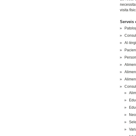
necessita
visita fís
Serveis 
Patolog
Consult
Al·lèrg
Pacient
Persone
Alimen
Aliment
Alimen
Consult
Alim
Educ
Educ
Neof
Sele
Vari