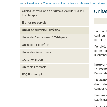
Inici
>
Assistència
>
Clínica Universitària de Nutrició, Activitat Física i Fisiot
Unitat
Clínica Universitària de Nutrició, Activitat Física i
Fisioteràpia
Els nostres serveis
Unitat de Nutrició i Dietètica
Són nombr
contribui
Unitat de Deshabituació Tabàquica
permès ada
Unitat de Fisioteràpia
Per això, 
de les di
Unitat de Gastronomia
intervenc
CUNAFF Esport
Interven
Ubicació i contacte
La
interv
l'estudi 
FAQ Fisioterapia
En acabar
d'individu
composició
Després d'
s'aplicarà
La resta 