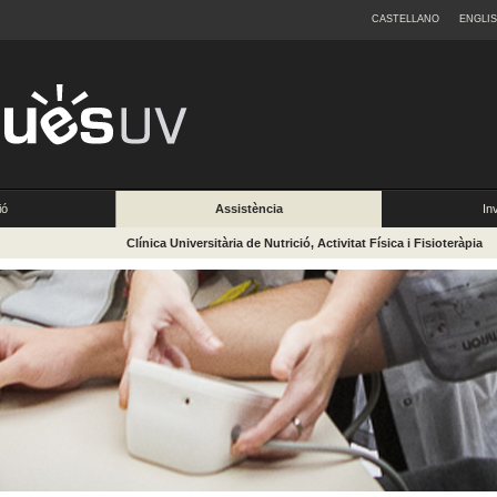
CASTELLANO
ENGLI
ió
Assistència
In
Clínica Universitària de Nutrició, Activitat Física i Fisioteràpia