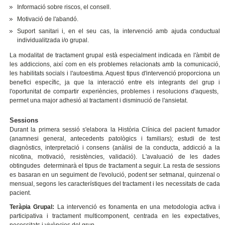
Informació sobre riscos, el consell.
Motivació de l'abandó.
Suport sanitari i, en el seu cas, la intervenció amb ajuda conductual
individualitzada i/o grupal.
La modalitat de tractament grupal està especialment indicada en l'àmbit de
les addiccions, així com en els problemes relacionats amb la comunicació,
les habilitats socials i l'autoestima. Aquest tipus d'intervenció proporciona un
benefici específic, ja que la interacció entre els integrants del grup i
l'oportunitat de compartir experiències, problemes i resolucions d'aquests,
permet una major adhesió al tractament i disminució de l'ansietat.
Sessions
Durant la primera sessió s'elabora la Història Clínica del pacient fumador
(anamnesi general, antecedents patològics i familiars); estudi de test
diagnòstics, interpretació i consens (anàlisi de la conducta, addicció a la
nicotina, motivació, resistències, validació). L'avaluació de les dades
obtingudes determinarà el tipus de tractament a seguir. La resta de sessions
es basaran en un seguiment de l'evolució, podent ser setmanal, quinzenal o
mensual, segons les característiques del tractament i les necessitats de cada
pacient.
Teràpia Grupal:
La intervenció es fonamenta en una metodologia activa i
participativa i tractament multicomponent, centrada en les expectatives,