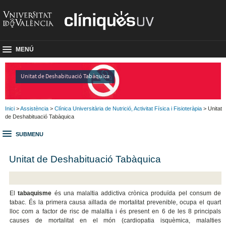
MENÚ
Unitat de Deshabituació Tabàquica
Inici
>
Assistència
>
Clínica Universitària de Nutrició, Activitat Física i Fisioteràpia
> Unitat
de Deshabituació Tabàquica
SUBMENU
Unitat de Deshabituació Tabàquica
El
tabaquisme
és una malaltia addictiva crònica produïda pel consum de
tabac. És la primera causa aïllada de mortalitat prevenible, ocupa el quart
lloc com a factor de risc de malaltia i és present en 6 de les 8 principals
causes de mortalitat en el món (cardiopatia isquèmica, malalties