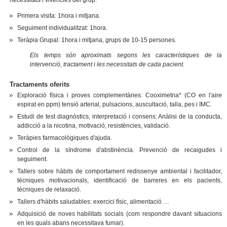
necessitats i vivències del grup.
Primera visita: 1hora i mitjana.
Seguiment individualitzat: 1hora.
Teràpia Grupal: 1hora i mitjana, grups de 10-15 persones.
Els temps són aproximats segons les característiques de la
intervenció, tractament i les necessitats de cada pacient.
Tractaments oferits
Exploració física i proves complementàries: Cooximetria* (CO en l'aire
espirat en ppm) tensió arterial, pulsacions, auscultació, talla, pes i IMC.
Estudi de test diagnòstics, interpretació i consens: Anàlisi de la conducta,
addicció a la nicotina, motivació, resistències, validació.
Teràpies farmacològiques d'ajuda.
Control de la síndrome d'abstinència. Prevenció de recaigudes i
seguiment.
Tallers sobre hàbits de comportament redissenye ambiental i facilitador,
tècniques motivacionals, identificació de barreres en els pacients,
tècniques de relaxació.
Tallers d'hàbits saludables: exercici físic, alimentació …
Adquisició de noves habilitats socials (com respondre davant situacions
en les quals abans necessitava fumar).