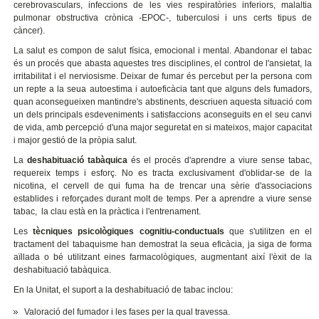
cerebrovasculars, infeccions de les vies respiratòries inferiors, malaltia
pulmonar obstructiva crònica -EPOC-, tuberculosi i uns certs tipus de
càncer).
La salut es compon de salut física, emocional i mental. Abandonar el tabac
és un procés que abasta aquestes tres disciplines, el control de l'ansietat, la
irritabilitat i el nerviosisme. Deixar de fumar és percebut per la persona com
un repte a la seua autoestima i autoeficàcia tant que alguns dels fumadors,
quan aconsegueixen mantindre's abstinents, descriuen aquesta situació com
un dels principals esdeveniments i satisfaccions aconseguits en el seu canvi
de vida, amb percepció d'una major seguretat en si mateixos, major capacitat
i major gestió de la pròpia salut.
La
deshabituació tabàquica
és el procés d'aprendre a viure sense tabac,
requereix temps i esforç. No es tracta exclusivament d'oblidar-se de la
nicotina, el cervell de qui fuma ha de trencar una sèrie d'associacions
establides i reforçades durant molt de temps. Per a aprendre a viure sense
tabac, la clau està en la pràctica i l'entrenament.
Les
tècniques psicològiques cognitiu-conductuals
que s'utilitzen en el
tractament del tabaquisme han demostrat la seua eficàcia, ja siga de forma
aïllada o bé utilitzant eines farmacològiques, augmentant així l'èxit de la
deshabituació tabàquica.
En la Unitat, el suport a la deshabituació de tabac inclou:
Valoració del fumador i les fases per la qual travessa.