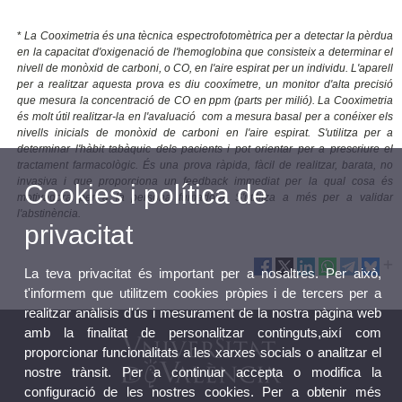
*
La Cooximetria és una tècnica espectrofotomètrica per a detectar la pèrdua
en la capacitat d'oxigenació de l'hemoglobina que consisteix a determinar el
nivell de monòxid de carboni, o CO, en l'aire espirat per un individu. L'aparell
per a realitzar aquesta prova es diu cooxímetre, un monitor d'alta precisió
que mesura la concentració de CO en ppm (parts per milió). La Cooximetria
és molt útil realitzar-la en l'avaluació com a mesura basal per a conéixer els
nivells inicials de monòxid de carboni en l'aire espirat. S'utilitza per a
determinar l'hàbit tabàquic dels pacients i pot orientar per a prescriure el
tractament farmacològic. És una prova ràpida, fàcil de realitzar, barata, no
invasiva i que proporciona un feedback immediat per la qual cosa és
Cookies i política de
motivadora per a la persona fumadora. S'utilitza a més per a validar
l'abstinència.
privacitat
La teva privacitat és important per a nosaltres. Per això,
t'informem que utilitzem cookies pròpies i de tercers per a
realitzar anàlisis d'ús i mesurament de la nostra pàgina web
amb la finalitat de personalitzar continguts,així com
proporcionar funcionalitats a les xarxes socials o analitzar el
nostre trànsit. Per a continuar accepta o modifica la
configuració de les nostres cookies. Per a obtenir més