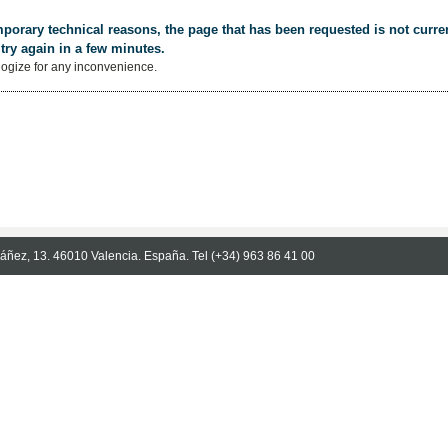
porary technical reasons, the page that has been requested is not curren
try again in a few minutes.
ogize for any inconvenience.
Ibáñez, 13. 46010 Valencia. España. Tel (+34) 963 86 41 00