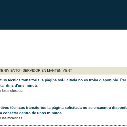
ENIMIENTO - SERVIDOR EN MANTENIMENT
ius tècnics transitoris la pàgina sol·licitada no es troba disponible. Per 
tar dins d'uns minuts
 les molèsties.
ivos técnicos transitorios la página solicitada no se encuentra disponib
 a conectar dentro de unos minutos
 las molestias.