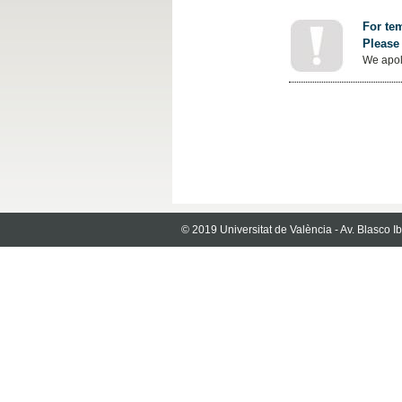
For tem
Please 
We apol
© 2019 Universitat de València - Av. Blasco 