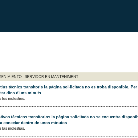
ENIMIENTO - SERVIDOR EN MANTENIMENT
ius tècnics transitoris la pàgina sol·licitada no es troba disponible. Per 
tar dins d'uns minuts
 les molèsties.
ivos técnicos transitorios la página solicitada no se encuentra disponib
 a conectar dentro de unos minutos
 las molestias.