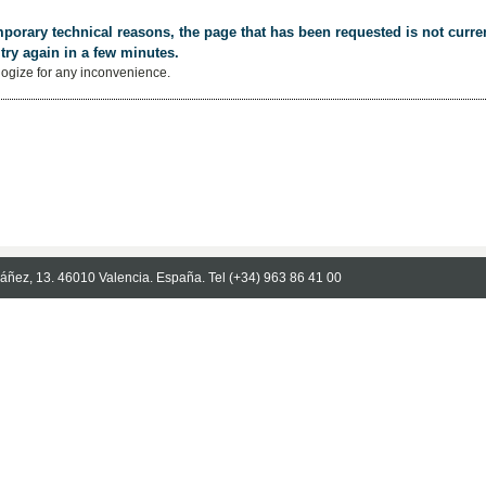
porary technical reasons, the page that has been requested is not curren
try again in a few minutes.
ogize for any inconvenience.
Ibáñez, 13. 46010 Valencia. España. Tel (+34) 963 86 41 00