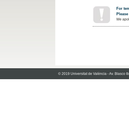
For tem
Please 
We apol
© 2019 Universitat de València - Av. Blasco 