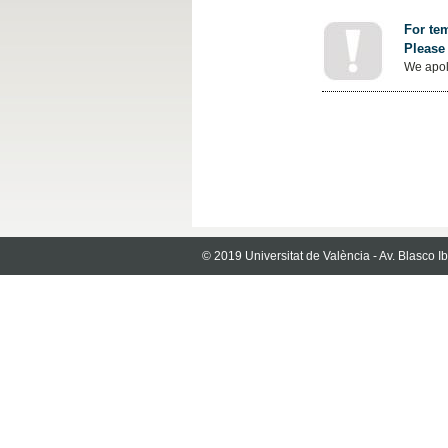
For tem
Please 
We apol
© 2019 Universitat de València - Av. Blasco 