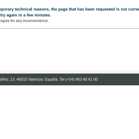
porary technical reasons, the page that has been requested is not curren
try again in a few minutes.
ogize for any inconvenience.
Ibáñez, 13. 46010 Valencia. España. Tel (+34) 963 86 41 00