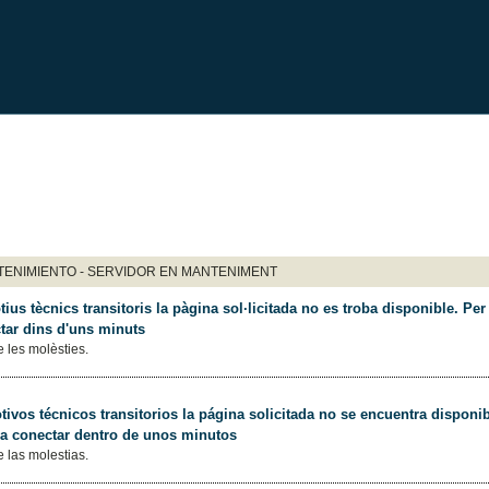
ENIMIENTO - SERVIDOR EN MANTENIMENT
ius tècnics transitoris la pàgina sol·licitada no es troba disponible. Per 
tar dins d'uns minuts
 les molèsties.
ivos técnicos transitorios la página solicitada no se encuentra disponib
 a conectar dentro de unos minutos
 las molestias.