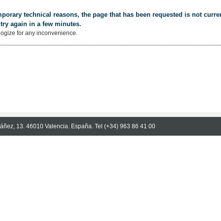
porary technical reasons, the page that has been requested is not curren
try again in a few minutes.
ogize for any inconvenience.
Ibáñez, 13. 46010 Valencia. España. Tel (+34) 963 86 41 00