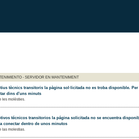
ENIMIENTO - SERVIDOR EN MANTENIMENT
ius tècnics transitoris la pàgina sol·licitada no es troba disponible. Per 
tar dins d'uns minuts
 les molèsties.
ivos técnicos transitorios la página solicitada no se encuentra disponib
 a conectar dentro de unos minutos
 las molestias.