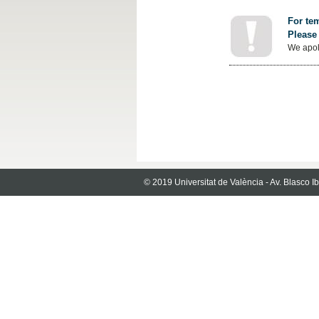
For tem
Please 
We apol
© 2019 Universitat de València - Av. Blasco 