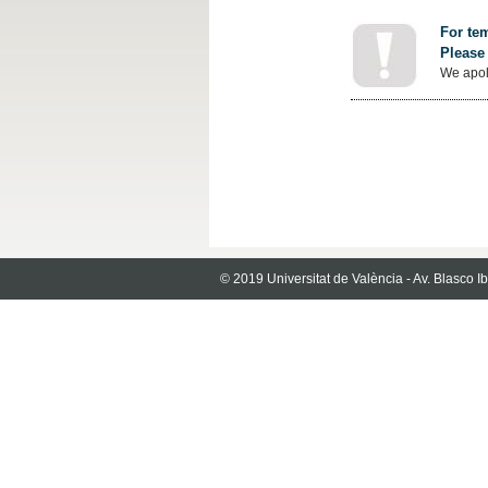
For tem
Please 
We apol
© 2019 Universitat de València - Av. Blasco 