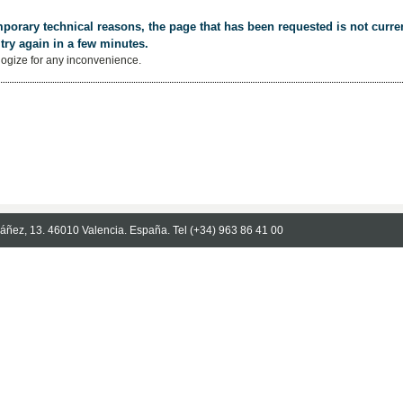
porary technical reasons, the page that has been requested is not curren
try again in a few minutes.
ogize for any inconvenience.
Ibáñez, 13. 46010 Valencia. España. Tel (+34) 963 86 41 00