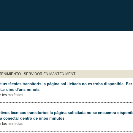
ENIMIENTO - SERVIDOR EN MANTENIMENT
ius tècnics transitoris la pàgina sol·licitada no es troba disponible. Per 
tar dins d'uns minuts
 les molèsties.
ivos técnicos transitorios la página solicitada no se encuentra disponib
 a conectar dentro de unos minutos
 las molestias.