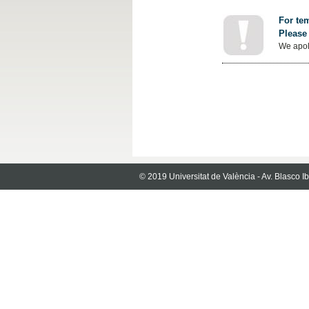
For tem
Please 
We apol
© 2019 Universitat de València - Av. Blasco 