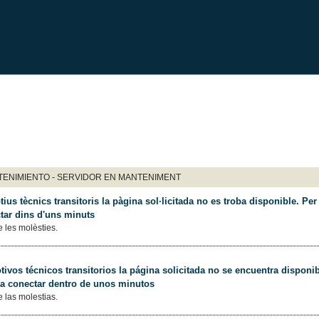
ENIMIENTO - SERVIDOR EN MANTENIMENT
ius tècnics transitoris la pàgina sol·licitada no es troba disponible. Per 
tar dins d'uns minuts
 les molèsties.
ivos técnicos transitorios la página solicitada no se encuentra disponib
 a conectar dentro de unos minutos
 las molestias.