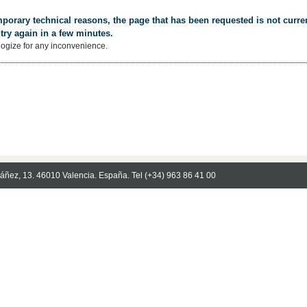
porary technical reasons, the page that has been requested is not curren
try again in a few minutes.
ogize for any inconvenience.
Ibáñez, 13. 46010 Valencia. España. Tel (+34) 963 86 41 00