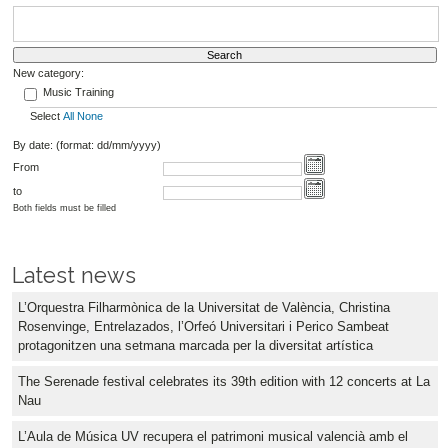
New category:
Music Training
Select
All
None
By date: (format: dd/mm/yyyy)
From
to
Both fields must be filled
Latest news
L’Orquestra Filharmònica de la Universitat de València, Christina
Rosenvinge, Entrelazados, l’Orfeó Universitari i Perico Sambeat
protagonitzen una setmana marcada per la diversitat artística
The Serenade festival celebrates its 39th edition with 12 concerts at La
Nau
L’Aula de Música UV recupera el patrimoni musical valencià amb el