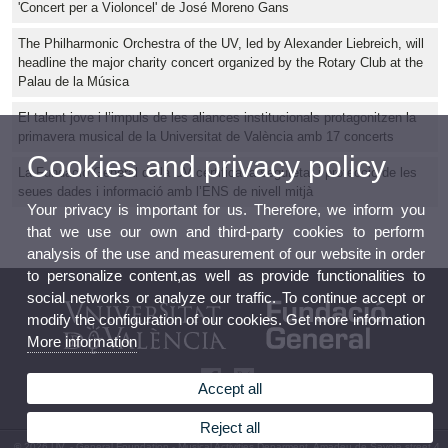
'Concert per a Violoncel' de José Moreno Gans
The Philharmonic Orchestra of the UV, led by Alexander Liebreich, will
headline the major charity concert organized by the Rotary Club at the
Palau de la Música
El talent jove i l’impuls de les aliances institucionals protagonitzen la
primavera musical de la Universitat de València amb 17 concerts
Cookies and privacy policy
La Fundació General de la UV certifica la seguretat i protecció de les
seues dades i informació amb l’ENS de nivell mitjà
Your privacy is important for us. Therefore, we inform you
that we use our own and third-party cookies to perform
analysis of the use and measurement of our website in order
to personalize content,as well as provide functionalities to
social networks or analyze our traffic. To continue accept or
modify the configuration of our cookies. Get more information
More information
Accept all
Reject all
© 2026 UV. - General Foundation - Musical Activities Deparment, Amadeu de Savoia street 4,