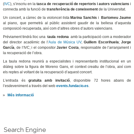
(
IVC
), s’inscriu en la
tasca de recuperació de repertoris i autors valencians
i
connecta amb la funció de
transferència de coneixement
de la Universitat.
Un concert, a càrrec de la violoncel·lista
Marina Sanchis
i
Bartomeu Jaume
al piano, que permetrà al públic assistent gaudir de la bellesa d’aquesta
composició recuperada, així com d’altres obres d’autors valencians.
Préviament tindrà lloc una
taula redona
amb la participació com a moderador
del director acadèmic de l’
Aula de Música UV
,
Guillem Escorihuela
;
Jorge
García
, de l’IVC; i el compositor
Javier Costa
, responsable de l’arranjament i
la recuperació de l’obra.
La taula redona reunirà a especialistes i representants institucional en un
diàleg sobre la figura de Moreno Gans, el context creatiu de l’obra, així com
els reptes al voltant de la recuperació d’aquest concert.
L’entrada és
gratuïta amb invitació
, disponible 72 hores abans de
l’esdeveniment a través del web
events.fundacio.es
.
Més informació
Search Engine