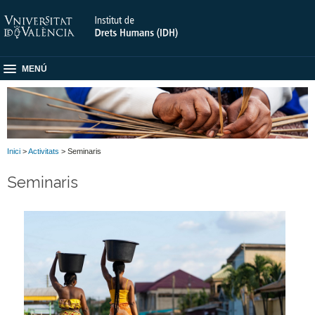
MENÚ
Inici
>
Activitats
> Seminaris
Seminaris