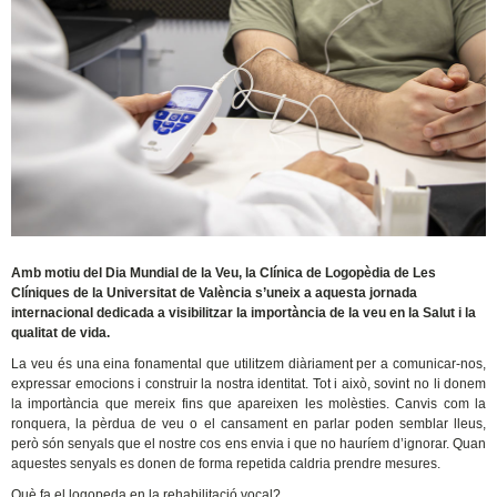
Amb motiu del Dia Mundial de la Veu, la Clínica de Logopèdia de Les
Clíniques de la Universitat de València s’uneix a aquesta jornada
internacional dedicada a visibilitzar la importància de la veu en la Salut i la
qualitat de vida.
La veu és una eina fonamental que utilitzem diàriament per a comunicar-nos,
expressar emocions i construir la nostra identitat. Tot i això, sovint no li donem
la importància que mereix fins que apareixen les molèsties. Canvis com la
ronquera, la pèrdua de veu o el cansament en parlar poden semblar lleus,
però són senyals que el nostre cos ens envia i que no hauríem d’ignorar. Quan
aquestes senyals es donen de forma repetida caldria prendre mesures.
Què fa el logopeda en la rehabilitació vocal?