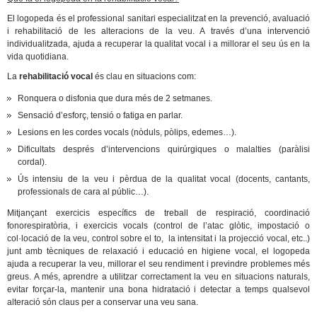
El logopeda és el professional sanitari especialitzat en la prevenció, avaluació
i rehabilitació de les alteracions de la veu. A través d’una intervenció
individualitzada, ajuda a recuperar la qualitat vocal i a millorar el seu ús en la
vida quotidiana.
La
rehabilitació vocal
és clau en situacions com:
Ronquera o disfonia que dura més de 2 setmanes.
Sensació d’esforç, tensió o fatiga en parlar.
Lesions en les cordes vocals (nòduls, pòlips, edemes…).
Dificultats després d’intervencions quirúrgiques o malalties (paràlisi
cordal).
Ús intensiu de la veu i pèrdua de la qualitat vocal (docents, cantants,
professionals de cara al públic…).
Mitjançant exercicis específics de treball de respiració, coordinació
fonorespiratòria, i exercicis vocals (control de l’atac glòtic, impostació o
col·locació de la veu, control sobre el to, la intensitat i la projecció vocal, etc..)
junt amb tècniques de relaxació i educació en higiene vocal, el logopeda
ajuda a recuperar la veu, millorar el seu rendiment i previndre problemes més
greus. A més, aprendre a utilitzar correctament la veu en situacions naturals,
evitar forçar-la, mantenir una bona hidratació i detectar a temps qualsevol
alteració són claus per a conservar una veu sana.