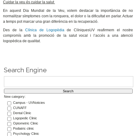
Cuidar la veu és cuidar la salut
En aquest Dia Mundial de la Veu, volem destacar la importància de no
normalitzar símptomes com la ronquera, el dolor o la dificultat en parlar. Actuar
a temps pot marcar una gran diferència en la recuperació.
Des de la
Clínica de Logopèdia
de ClíniquesUV reafirmem el nostre
compromís amb la promoció de la salut vocal i l’accés a una atenció
logopèdica de qualitat.
Search Engine
New category:
Campus - UVNoticies
CUNAFF
Dental Clinic
Logopedic Clinic
Optometric Clinic
Podiatric clinic
Psychology Clinic