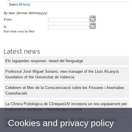
Select
All
None
By date: (format: dd/mm/yyyy)
From
to
Both fields must be filled
Latest news
Els logopedes responen: retard del llenguatge
Professor José Miguel Soriano, new manager of the Lluís Alcanyís
foundation of the Universitat de València
Celebrem el Mes de la Conscienciació sobre les Fissures i Anomalies
Craniofacials
La Clínica Podològica de ClíniquesUV incorpora un nou equipament per
a reforçar la docència i l'activitat assistencial
Signatura del Conveni entre ClíniquesUV i l’IES Tierno Galván de
Cookies and privacy policy
Montcada