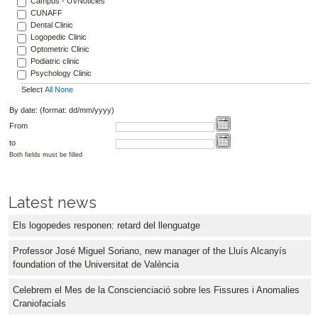
Campus - UVNoticies
CUNAFF
Dental Clinic
Logopedic Clinic
Optometric Clinic
Podiatric clinic
Psychology Clinic
Select
All
None
By date: (format: dd/mm/yyyy)
From
to
Both fields must be filled
Latest news
Els logopedes responen: retard del llenguatge
Professor José Miguel Soriano, new manager of the Lluís Alcanyís
foundation of the Universitat de València
Celebrem el Mes de la Conscienciació sobre les Fissures i Anomalies
Craniofacials