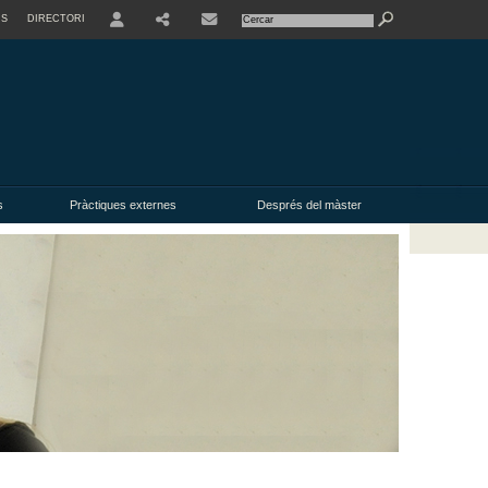
IS
DIRECTORI
USER
s
Pràctiques externes
Després del màster