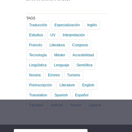
TAGS
Traducción
Especialización
Inglés
Estudios
UV
Interpretación
Francés
Literatura
Congreso
Tecnología
Máster
Accesibilidad
Lingüística
Lenguaje
Semiótica
Novela
Errores
Turismo
Preinscripción
Literature
English
Translation
Spanish
Español
Facultad
Judicial
French
Laboral