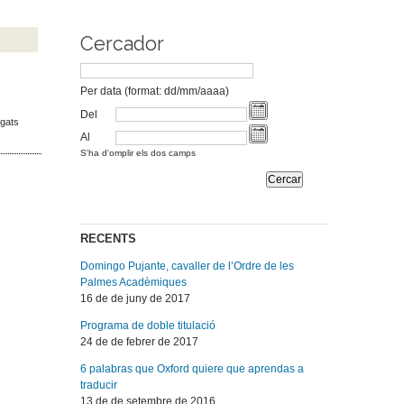
Cercador
Per data (format: dd/mm/aaaa)
Del
egats
Al
S'ha d'omplir els dos camps
RECENTS
Domingo Pujante, cavaller de l’Ordre de les
Palmes Acadèmiques
16 de de juny de 2017
Programa de doble titulació
24 de de febrer de 2017
6 palabras que Oxford quiere que aprendas a
traducir
13 de de setembre de 2016