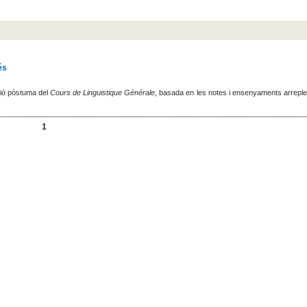
és
ció pòstuma del
Cours de Linguistique Générale
, basada en les notes i ensenyaments arrepl
1