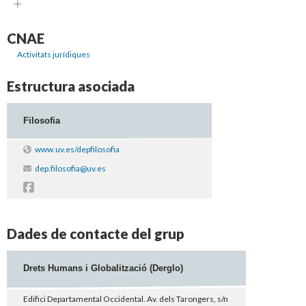
Expandir
CNAE
Activitats jurídiques
Estructura asociada
Filosofia
www.uv.es/depfilosofia
dep.filosofia@uv.es
Dades de contacte del grup
Drets Humans i Globalització (Derglo)
Edifici Departamental Occidental. Av. dels Tarongers, s/n