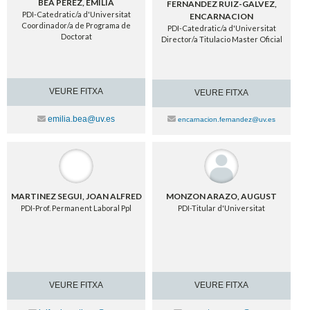
BEA PEREZ, EMILIA
FERNANDEZ RUIZ-GALVEZ,
PDI-Catedratic/a d'Universitat
ENCARNACION
Coordinador/a de Programa de
PDI-Catedratic/a d'Universitat
Doctorat
Director/a Titulacio Master Oficial
VEURE FITXA
VEURE FITXA
Contacte
emilia.bea@uv.es
Contacte
encarnacion.fernandez@uv.es
MARTINEZ SEGUI, JOAN ALFRED
MONZON ARAZO, AUGUST
PDI-Prof. Permanent Laboral Ppl
PDI-Titular d'Universitat
VEURE FITXA
VEURE FITXA