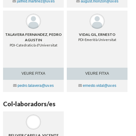
Contacte
Contacte
jalfred.martinez@uv.es
august.monzon@uv.es
TALAVERA FERNANDEZ, PEDRO
VIDAL GIL, ERNESTO
AGUSTIN
PDI-Emerit/a Universitat
PDI-Catedratic/a d'Universitat
VEURE FITXA
VEURE FITXA
Contacte
Contacte
pedro.talavera@uv.es
ernesto.vidal@uv.es
Col·laboradors/es
BELLVER CAPELLA, VICENTE