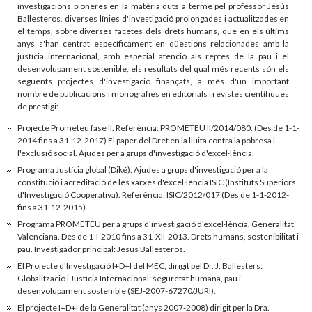
investigacions pioneres en la matèria duts a terme pel professor Jesús
Ballesteros, diverses línies d'investigació prolongades i actualitzades en
el temps, sobre diverses facetes dels drets humans, que en els últims
anys s'han centrat específicament en qüestions relacionades amb la
justícia internacional, amb especial atenció als reptes de la pau i el
desenvolupament sostenible, els resultats del qual més recents són els
següents projectes d'investigació finançats, a més d'un important
nombre de publicacions i monografies en editorials i revistes científiques
de prestigi:
Projecte Prometeu fase II. Referència: PROMETEU II/2014/080. (Des de 1-1-
2014 fins a 31-12-2017) El paper del Dret en la lluita contra la pobresa i
l'exclusió social. Ajudes per a grups d'investigació d'excel·lència.
Programa Justícia global (Diké). Ajudes a grups d'investigació per a la
constitució i acreditació de les xarxes d'excel·lència ISIC (Instituts Superiors
d'Investigació Cooperativa). Referència: ISIC/2012/017 (Des de 1-1-2012-
fins a 31-12-2015).
Programa PROMETEU per a grups d'investigació d'excel·lència. Generalitat
Valenciana. Des de 1-I-2010 fins a 31-XII-2013. Drets humans, sostenibilitat i
pau. Investigador principal: Jesús Ballesteros.
El Projecte d'Investigació I+D+I del MEC, dirigit pel Dr. J. Ballesters:
Globalització i Justícia Internacional: seguretat humana, pau i
desenvolupament sostenible (SEJ-2007-67270/JURI).
El projecte I+D+I de la Generalitat (anys 2007-2008) dirigit per la Dra.