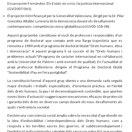
Encarnación Fernández: Els Estats en crisis i la justícia internacional
(GV/2007/061).
El projecte I+D+I finançat per la Generalitat Valenciana, dirigit per la Dr. Pilar
González Altable: La teoria de la democràcia davant els desafiaments
contemporanis; competència cívica i globalització (GV00-158-08).
Aquest grup també constitueix el nucli de professors responsables d'un
programa de doctorat que compta amb una llarga trajectòria que es
remunta a 1989 amb el programa de doctorat titulat "Drets humans, ètica
i democràcia". A aquest programa li va succeir el de "Drets humans i
problemes actuals"(Programa de caràcter internacional en col·laboració
amb la Universitat de Palerm i amb esment de qualitat); En l'actualitat el
propi professor Ballesteros dirigeix el Programa de Doctorat titulat
"Sostenibilitat i Pau en l'era postglobal".
La constitució formal d'aquest grup obeeix a una demanda cada vegada
major d'estudis i treballs especialitzats, d'orientació pràctica, en l'àmbit
dels drets humans, la pau i el desenvolupament sostenible, que aporten
noves línies d'actuació i suggerisquen mecanismes eficaços de protecció
i garantia dels drets en diversos camps davant els nous desafiaments als
quals s'enfronta la societat.
Existeix una consciència social àmplia sobre la necessitat d'aprofundir en
la idea d'indivisibilitat i interdependència dels Drets humans, com a
resposta a les terribles xacres (les guerres, el subdesenvolupament i
l'explotació indiscriminada i salvatge dels recursos naturals) que assolen