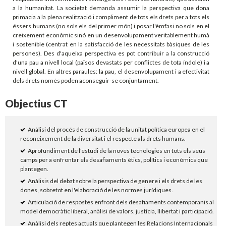
a la humanitat. La societat demanda assumir la perspectiva que dona
primacia a la plena realització i compliment de tots els drets per a tots els
éssers humans (no sols els del primer món) i posar l'èmfasi no sols en el
creixement econòmic sinó en un desenvolupament veritablement humà
i sostenible (centrat en la satisfacció de les necessitats bàsiques de les
persones). Des d'aqueixa perspectiva es pot contribuir a la construcció
d'una pau a nivell local (països devastats per conflictes de tota índole) i a
nivell global. En altres paraules: la pau, el desenvolupament i a efectivitat
dels drets només poden aconseguir-se conjuntament.
Objectius CT
Anàlisi del procés de construcció de la unitat política europea en el
reconeixement de la diversitat i el respecte als drets humans.
Aprofundiment de l'estudi de la noves tecnologies en tots els seus
camps per a enfrontar els desafiaments ètics, polítics i econòmics que
plantegen.
Anàlisis del debat sobre la perspectiva de genere i els drets de les
dones, sobretot en l'elaboració de les normes jurídiques.
Articulació de respostes enfront dels desafiaments contemporanis al
model democràtic liberal, anàlisi de valors. justícia, llibertat i participació.
Anàlisi dels reptes actuals que plantegen les Relacions Internacionals