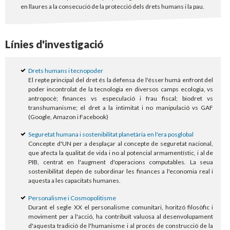
en llaures a la consecució de la protecció dels drets humans i la pau.
Línies d'investigació
Drets humans i tecnopoder
El repte principal del dret és la defensa de l'ésser humà enfront del
poder incontrolat de la tecnologia en diversos camps ecologia, vs
antropocè; finances vs especulació i frau fiscal; biodret vs
transhumanisme; el dret a la intimitat i no manipulació vs GAF
(Google, Amazon i Facebook)
Seguretat humana i sostenibilitat planetària en l'era posglobal
Concepte d'UN per a desplaçar al concepte de seguretat nacional,
que afecta la qualitat de vida i no al potencial armamentístic, i al de
PIB, centrat en l'augment d'operacions computables. La seua
sostenibilitat depén de subordinar les finances a l'economia real i
aquesta a les capacitats humanes.
Personalisme i Cosmopolitisme
Durant el segle XX el personalisme comunitari, horitzó filosòfic i
moviment per a l'acció, ha contribuït valuosa al desenvolupament
d'aquesta tradició de l'humanisme i al procés de construcció de la