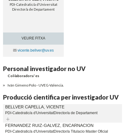
PDI-Catedratic/a d'Universitat
Director/a de Departament
VEURE FITXA
Contacte
vicente.bellver@uv.es
Personal investigador no UV
Col·laboradors/ es
Iván Gimeno Polo - UVEG-Valencia.
Producció cientifica per investigador UV
BELLVER CAPELLA, VICENTE
PDI-Catedratic/a d'UniversitatDirector/a de Departament
Expandir
FERNANDEZ RUIZ-GALVEZ, ENCARNACION
PDI-Catedratic/a d'UniversitatDirector/a Titulacio Master Oficial