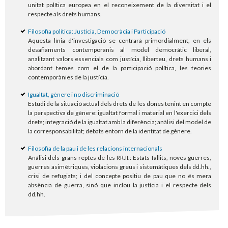
unitat política europea en el reconeixement de la diversitat i el
respecte als drets humans.
Filosofia política: Justícia, Democràcia i Participació
Aquesta línia d'investigació se centrarà primordialment, en els
desafiaments contemporanis al model democràtic liberal,
analitzant valors essencials com justícia, lliberteu, drets humans i
abordant temes com el de la participació política, les teories
contemporànies de la justícia.
Igualtat, gènere i no discriminació
Estudi de la situació actual dels drets de les dones tenint en compte
la perspectiva de gènere: igualtat formal i material en l'exercici dels
drets; integració de la igualtat amb la diferència; anàlisi del model de
la corresponsabilitat; debats entorn de la identitat de gènere.
Filosofia de la pau i de les relacions internacionals
Anàlisi dels grans reptes de les RR.II.: Estats fallits, noves guerres,
guerres asimètriques, violacions greus i sistemàtiques dels dd.hh.,
crisi de refugiats; i del concepte positiu de pau que no és mera
absència de guerra, sinó que inclou la justícia i el respecte dels
dd.hh.