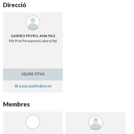
Direcció
GARIBO PEYRO, ANA PAZ
PDI-Prof. Permanent Laboral Ppl
VEURE FITXA
Contacte
a.paz.garibo@uv.es
Membres