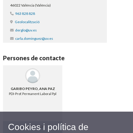
46022 València (València)
963 828 828
Geolocalització
derglo@uv.es
carla.dominguez@uv.es
Persones de contacte
GARIBO PEYRO, ANA PAZ
PDI-Prof. Permanent Laboral Ppl
Cookies i política de
VEURE FITXA