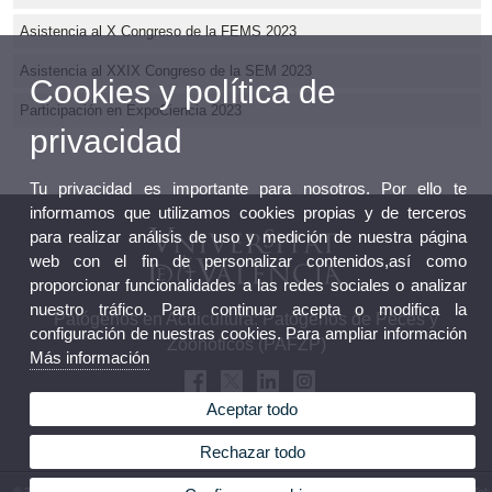
Asistencia al X Congreso de la FEMS 2023
Asistencia al XXIX Congreso de la SEM 2023
Cookies y política de
Participación en ExpoCiencia 2023
privacidad
Tu privacidad es importante para nosotros. Por ello te
informamos que utilizamos cookies propias y de terceros
para realizar análisis de uso y medición de nuestra página
web con el fin de personalizar contenidos,así como
proporcionar funcionalidades a las redes sociales o analizar
nuestro tráfico. Para continuar acepta o modifica la
Patógenos en Acuicultura: Patógenos de Peces y
configuración de nuestras cookies. Para ampliar información
Zoonóticos (PAFZP)
Más información
Aceptar todo
Rechazar todo
© 2026 UV. - Campus Burjassot/Paterna C/ Doctor Moliner, 50 46100 Burjassot (València). Tel: