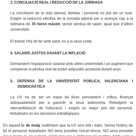
3. CONCILIACIÓ REAL I REDUCCIÓ DE LA JORNADA
La conciliació de la vida laboral, familiar i personal no pot ser un luxe.
Exigim la reducció efectiva de la jornada laboral per a avançar cap a la
setmana de
35 hores màxim
, sense pèrdua de salari, igual que d’altres
universitats.
El treball s'ha de fer amb salut, no a la seua costa.
4. SALARIS JUSTOS DAVANT LA INFLACIÓ
Demandem l'equiparació salarial amb altres universitats i un augment que
compense la pèrdua real de poder adquisitiu acumulat durant anys.
5. DEFENSA DE LA UNIVERSITAT PÚBLICA, VALENCIANA I
DEMOCRÀTICA
La UV ha de ser un espai de lliure pensament i crítica, finançat
adequadament per a garantir la seua autonomia. Rebutgem la
mercantilització de l'educació i exigim un major pes del personal
treballador en les decisions estratègiques.
En aquest
1r de maig
, reafirmem que la UV som tots i totes. Sense l'esforç de
tot el personal treballador NO seria possible l'excel·lència, NO seria possible