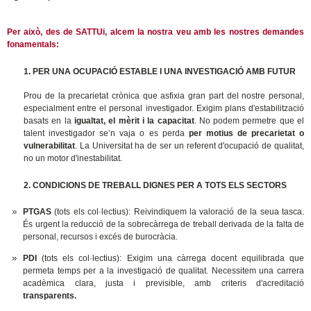
Per això, des de SATTUi, alcem la nostra veu amb les nostres demandes
fonamentals:
1. PER UNA OCUPACIÓ ESTABLE I UNA INVESTIGACIÓ AMB FUTUR
Prou de la precarietat crònica que asfixia gran part del nostre personal,
especialment entre el personal investigador. Exigim plans d'estabilització
basats en la
igualtat, el mèrit i la capacitat
. No podem permetre que el
talent investigador se’n vaja o es perda
per motius de precarietat o
vulnerabilitat
. La Universitat ha de ser un referent d'ocupació de qualitat,
no un motor d'inestabilitat.
2. CONDICIONS DE TREBALL DIGNES PER A TOTS ELS SECTORS
PTGAS
(tots els col·lectius): Reivindiquem la valoració de la seua tasca.
És urgent la reducció de la sobrecàrrega de treball derivada de la falta de
personal, recursos i excés de burocràcia.
PDI
(tots els col·lectius): Exigim una càrrega docent equilibrada que
permeta temps per a la investigació de qualitat. Necessitem una carrera
acadèmica clara, justa i previsible, amb criteris d'acreditació
transparents.