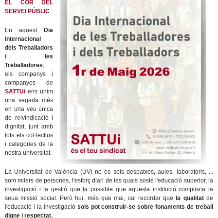
EL COR DEL
SERVEI PÚBLIC
En aquest
Dia
Internacional
dels Treballadors
i les
Treballadores
,
els companys i
companyes de
SATTUi
ens unim
una vegada més
en una veu única
de reivindicació i
dignitat, junt amb
tots els col·lectius
i categories de la
nostra universitat.
La Universitat de València (UV) no és sols despatxos, aules, laboratoris, ...
som milers de persones, l'esforç diari de les quals sosté l'educació superior, la
investigació i la gestió que fa possible que aquesta institució complisca la
seua missió social. Però hui, més que mai, cal recordar que
la qualitat
de
l'educació i la investigació
sols pot construir-se sobre fonaments de treball
digne i respectat.