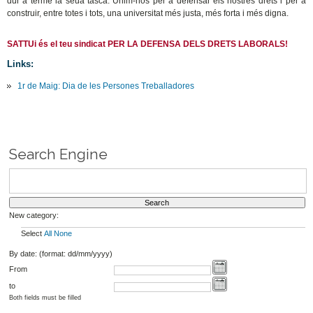
dur a terme la seua tasca. Unim-nos per a defensar els nostres drets i per a
construir, entre totes i tots, una universitat més justa, més forta i més digna.
SATTUi és el teu sindicat PER LA DEFENSA DELS DRETS LABORALS!
Links:
1r de Maig: Dia de les Persones Treballadores
Search Engine
New category:
Select
All
None
By date: (format: dd/mm/yyyy)
From
to
Both fields must be filled