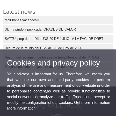
Latest news
Molt bones vacances!!
Última píndola publicada: ONADES DE CALOR
SATTUi prop de tu: DILLUNS 20 DE JULIOL A LA FAC. DE DRET
Resum de la reunió del CSS del 26 de juny de 2026
Resum del reglament de borses de treball temporal del PTGAS
Cookies and privacy policy
Mesa Negociadora, dijous 18 de juny de 2026
Your privacy is important for us. Therefore, we inform you
that we use our own and third-party cookies to perform
analysis of the use and measurement of our website in order
to personalize content,as well as provide functionalities to
social networks or analyze our traffic. To continue accept or
modify the configuration of our cookies. Get more information
More information