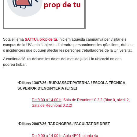
Sota el lema
SATTUi, prop de tu
, iniciem aquesta campanya per visitar els
campus de la UV amb l’objectiu d’atendre personalment les qüestions, dubtes
o incidències que puguen afectar les persones treballadores de la Universitat.
A continuació, us deixem les dates del mes de juliol i la ubicació on ens
podreu trobar:
*Dilluns 13/07/26: BURJASSOT-PATERNA / ESCOLA TÈCNICA
SUPERIOR D'ENGiNYERIA (ETSE)
De 9.00 a 14.00 h
: Sala de Reunions 0.2.2 (Bloc 0, nivell 2,
Sala de Reunions 0.2.2)
*
Dilluns 20/07/26
:
TARONGERS / FACULTAT DE DRET
De 9.00 a 14.00 h:
Aula 4E01, planta 4a