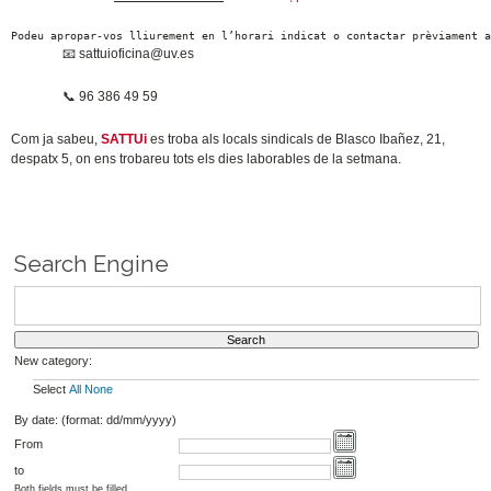
Podeu apropar-vos lliurement en l’horari indicat o contactar prèviament 
📧
sattuioficina@uv.es
📞
96 386 49 59
Com ja sabeu,
SATTUi
es troba als locals sindicals de Blasco Ibañez, 21,
despatx 5, on ens trobareu tots els dies laborables de la setmana.
Search Engine
New category:
Select
All
None
By date: (format: dd/mm/yyyy)
From
to
Both fields must be filled