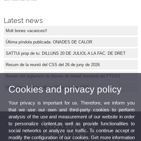
Latest news
Molt bones vacances!!
Última píndola publicada: ONADES DE CALOR
SATTUi prop de tu: DILLUNS 20 DE JULIOL A LA FAC. DE DRET
Resum de la reunió del CSS del 26 de juny de 2026
Resum del reglament de borses de treball temporal del PTGAS
Cookies and privacy policy
Mesa Negociadora, dijous 18 de juny de 2026
Your privacy is important for us. Therefore, we inform you
that we use our own and third-party cookies to perform
analysis of the use and measurement of our website in order
to personalize content,as well as provide functionalities to
social networks or analyze our traffic. To continue accept or
modify the configuration of our cookies. Get more information