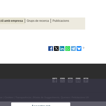
ació amb empresa
Grups de recerca
Publicacions
tat
|
Cookies
|
Transparència
|
Bústia de Suggeriments, Queixes i Felicitacions UV