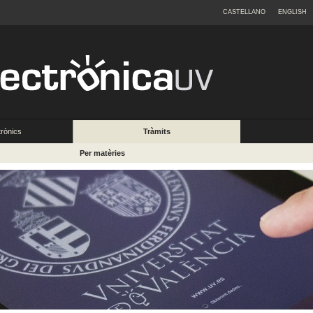
CASTELLANO
ENGLISH
trònics
Tràmits
Per matèries