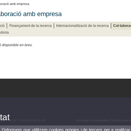
boració amb empresa
aboració amb empresa
ció
Finançament de la recerca
Internacionalització de la recerca
Col·labor
doria
ó disponible en breu.
tat
panya. Tel UV: (+34) 963 86 41 00
Avís legal
|
Accessibilitat
|
Política privaci
, t'informem que utilitzem cookies pròpies i de tercers per a realitzar