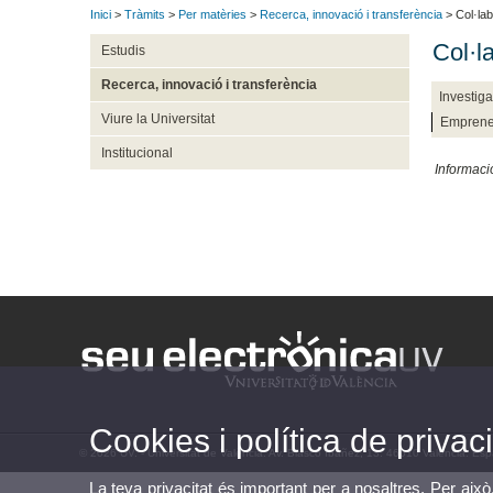
Inici
>
Tràmits
>
Per matèries
>
Recerca, innovació i transferència
> Col·la
Col·l
Estudis
Recerca, innovació i transferència
Investiga
Viure la Universitat
Emprene
Institucional
Informaci
Cookies i política de privaci
© 2026 UV. - Universitat de València. Av. Blasco Ibáñez, 13. 46010 València. Es
La teva privacitat és important per a nosaltres. Per això