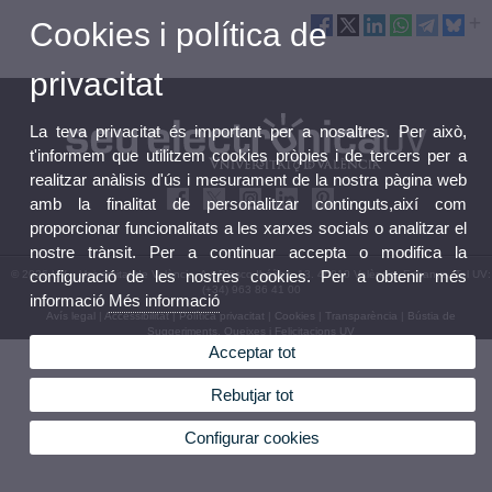
Cookies i política de
privacitat
La teva privacitat és important per a nosaltres. Per això,
t'informem que utilitzem cookies pròpies i de tercers per a
realitzar anàlisis d'ús i mesurament de la nostra pàgina web
amb la finalitat de personalitzar continguts,així com
proporcionar funcionalitats a les xarxes socials o analitzar el
nostre trànsit. Per a continuar accepta o modifica la
configuració de les nostres cookies. Per a obtenir més
© 2026 UV. - Universitat de València. Av. Blasco Ibáñez, 13. 46010 València. Espanya. Tel UV:
(+34) 963 86 41 00
informació
Més informació
Avís legal
|
Accessibilitat
|
Política privacitat
|
Cookies
|
Transparència
|
Bústia de
Suggeriments, Queixes i Felicitacions UV
Acceptar tot
Rebutjar tot
Configurar cookies