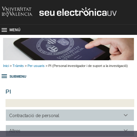
MENÚ
Inici
>
Tràmits
>
Per usuaris
> PI (Personal investigador i de suport a la investigació)
SUBMENU
PI
Contractació de personal
Altres