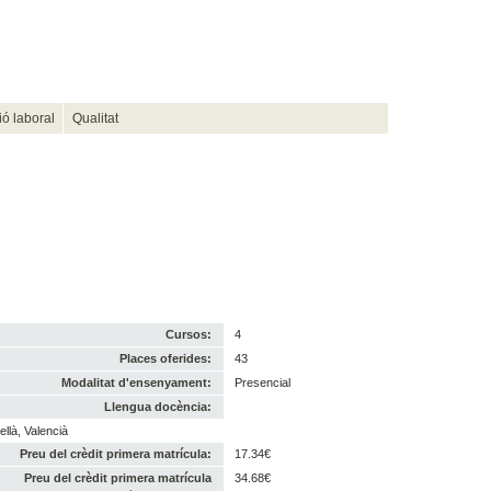
ió laboral
Qualitat
Cursos:
4
Places oferides:
43
Modalitat d'ensenyament:
Presencial
Llengua docència:
llà, Valencià
Preu del crèdit primera matrícula:
17.34€
Preu del crèdit primera matrícula
34.68€