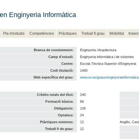
en Enginyeria Informàtica
Pla d'estudis
Competències
Pràctiques
Treball fi grau
Mobilitat
Inserc
Branca de coneixement:
Enginyeria i Arquitectura
Camp d'estudi:
Enginyeria informàtica i de sistemes
Centre:
Escola Tècnica Superior d'Enginyeria
Codi titulació:
1400
Web específica del grau:
www.uv.es/graus/enginyeriainformatica
Crèdits totals del títol:
240
Formació bàsica:
66
Obligatoris:
126
Optatius:
24
Pràctiques externes:
12
Anglés, Caste
Treball fi de grau:
12