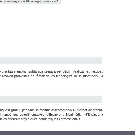
:
antat estranger no UE ni règim comunitari
una base àmplia i sòlida que prepara per dirigir i realitzar les tasques
 resolen problemes en l'àmbit de les tecnologies de la informació i la
uest grau i, per tant, la facilitat d’incorporació al mercat de treball.
i també pot escollir optatives d’Enginyeria Multimèdia i d’Enginyeria
mb les diferents trajectòries acadèmiques i professionals.