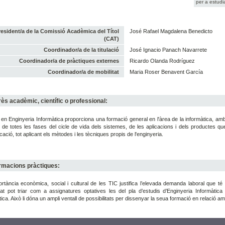
per a estudi
resident/a de la Comissió Acadèmica del Títol
José Rafael Magdalena Benedicto
(CAT)
Coordinador/a de la titulació
José Ignacio Panach Navarrete
Coordinador/a de pràctiques externes
Ricardo Olanda Rodríguez
Coordinador/a de mobilitat
Maria Roser Benavent García
rès acadèmic, científic o professional:
 en Enginyeria Informàtica proporciona una formació general en l'àrea de la informàtica, amb 
 de totes les fases del cicle de vida dels sistemes, de les aplicacions i dels productes que
ació, tot aplicant els mètodes i les tècniques propis de l'enginyeria.
rmacions pràctiques:
rtància econòmica, social i cultural de les TIC justifica l’elevada demanda laboral que té aq
at pot triar com a assignatures optatives les del pla d’estudis d’Enginyeria Informàtica 
ica. Això li dóna un ampli ventall de possibilitats per dissenyar la seua formació en relació a