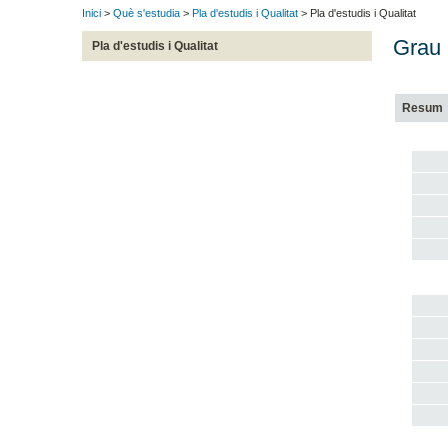
Inici
>
Què s'estudia
>
Pla d'estudis i Qualitat
> Pla d'estudis i Qualitat
Grau 
Pla d'estudis i Qualitat
Resum