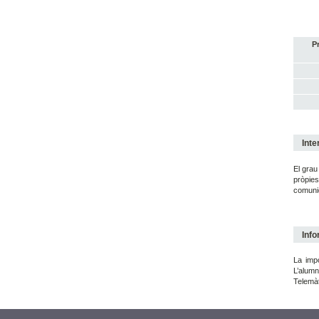
P
Inte
El grau
pròpies
comunic
Info
La impo
L’alumn
Telemàt