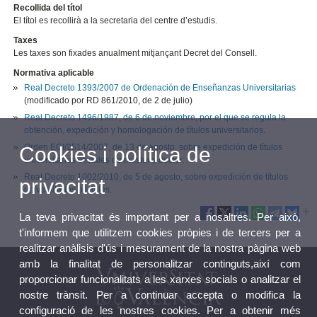
Recollida del títol
El títol es recollirà a la secretaria del centre d’estudis.
Taxes
Les taxes son fixades anualment mitjançant Decret del Consell.
Normativa aplicable
Real Decreto 1393/2007 de Ordenación de Enseñanzas Universitarias
(modificado por RD 861/2010, de 2 de julio)
Real Decreto 1496/1987, de 6 de noviembre, por el que se regula la
obtención, expedición y homologación de títulos universitarios
.
Orden ECI/2514/2007, de 13 de agosto, sobre expedición de títulos
Cookies i política de
universitarios oficiales de máster y doctor.
Real Decreto 1002/2010, de 5 de agosto, sobre expedición de títulos
privacitat
universitarios oficiales
.
La teva privacitat és important per a nosaltres. Per això,
t'informem que utilitzem cookies pròpies i de tercers per a
realitzar anàlisis d'ús i mesurament de la nostra pàgina web
amb la finalitat de personalitzar continguts,així com
proporcionar funcionalitats a les xarxes socials o analitzar el
nostre trànsit. Per a continuar accepta o modifica la
configuració de les nostres cookies. Per a obtenir més