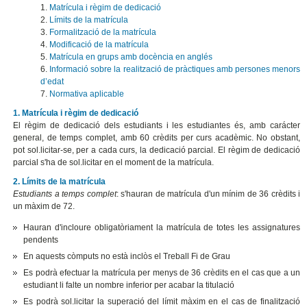
1.
Matrícula i règim de dedicació
2.
Límits de la matrícula
3.
Formalització de la matrícula
4.
Modificació de la matrícula
5.
Matrícula en grups amb docència en anglés
6.
Informació sobre la realització de pràctiques amb persones menors
d’edat
7.
Normativa aplicable
1. Matrícula i règim de dedicació
El règim de dedicació dels estudiants i les estudiantes és, amb carácter
general, de temps complet, amb 60 crèdits per curs acadèmic. No obstant,
pot sol.licitar-se, per a cada curs, la dedicació parcial. El règim de dedicació
parcial s'ha de sol.licitar en el moment de la matrícula.
2. Límits de la matrícula
Estudiants a temps complet
: s'hauran de matrícula d'un mínim de 36 crèdits i
un màxim de 72.
Hauran d'incloure obligatòriament la matrícula de totes les assignatures
pendents
En aquests còmputs no està inclòs el Treball Fi de Grau
Es podrà efectuar la matrícula per menys de 36 crèdits en el cas que a un
estudiant li falte un nombre inferior per acabar la titulació
Es podrà sol.licitar la superació del límit màxim en el cas de finalització