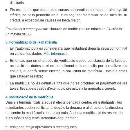
d'estudis
Els estudiants que durant dos cursos consecutius no superen almenys 36
crèdits, no se'ls permetrà en el curs següent matricular-se de més de 36
crèdits, a excepció.de causes de força major.
Estudiants a temps parcial
: s'hauran de matrícula d'un mínim de 24 crèdits i
un màxim de 36.
3. Formalització de la matrícula
En l'automatrícula es considerarà que l'estudiant dóna la seua conformitat
en validar les dades.
Més informació
.
En el cas que en el procés de verificació quede constància de la falsetat,
ocultació de dades o el no compliment dels requisits per a realitzar els
estudis, quedarà sense efectes la sol.licitud de matrícula i tots els actes
que s'hagen realitzat.
La matrícula no és definitiva fins que no es produeix el pagament de les
taxes, llevat dels casos d’exempció previstos a la normativa vigent..
4. Modificació de la matrícula
Dins els terminis fixats a aquest efecte per cada centre, els estudiants i les
estudiantes poden sol.licitar al degà o la degana o al director o la directora
del centre la modificació de la matrícula. Aquesta modificació és reservada
als supòsits següents, acreditats degudament:
Assignatures ja aprovades o reconegudes.