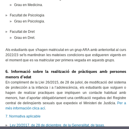
Grau en Medicina.
Facultat de Psicologia
Grau en Psicologia.
Facultat de Dret
Grau en Dret.
Als estudiants que s'hagen matriculat en un grup ARA amb anterioritat al curs
2022/23 se'ls mantindran les mateixes condicions que estigueren vigents en
el moment que es va matricular per primera vegada en aquests grups.
6. Informació sobre la realització de pràctiques amb persones
menors d’edat
En compliment de la Llei 26/2015, de 28 de juliol, de modificació del sistema
de protección a la infancia i a l’adolescència, els estudiants que vulguen o
hagen de realizar practiques que impliquen un contacte habitual amb
menors, han d’aportar obligatòriament una certificació negativa del Registre
central de delinqüents sexuals que expedeix el Ministeri de Justícia.
Per a
més información clica ací
.
7. Normativa aplicable
Ley 20/2017, de 28 de diciembre, de la Generalitat, de tasas.