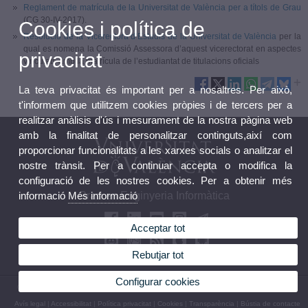
Reglament de matrícula de la Universitat de València per a títols de Grau
(CG 30-IV-2017).
Cookies i política de
Resolució de la Vicerectora d’Estudis de la Universitat de València
per la
qual es nomena la Comissió Assessora d’aquest vicerectorat en aspectes
privacitat
vinculats amb la matrícula de l’estudiantat de titulacions oficials
La teva privacitat és important per a nosaltres. Per això,
t'informem que utilitzem cookies pròpies i de tercers per a
realitzar anàlisis d'ús i mesurament de la nostra pàgina web
amb la finalitat de personalitzar continguts,així com
proporcionar funcionalitats a les xarxes socials o analitzar el
nostre trànsit. Per a continuar accepta o modifica la
configuració de les nostres cookies. Per a obtenir més
Grau en Enginyeria Informàtica
informació
Més informació
Acceptar tot
Rebutjar tot
Configurar cookies
© 2026 UV. - Av. de la Universitat, s/n 46100 Burjassot. València. Tel (+34) 963 54 32 10
Avís legal
|
Accessibilitat
|
Política privacitat
|
Cookies
|
Transparència
|
Bústia de contacte