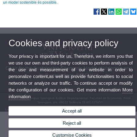
un model sostenible és possible.
Cookies and privacy policy
Your privacy is important for us. Therefore, we inform you that
we use our own and third-party cookies to perform analysis of
Chair for the Sustainable Economic Model of Valencia and
the use and measurement of our website in order to
its Surroundings (MESVAL)
personalize content,as well as provide functionalities to social
networks or analyze our traffic. To continue accept or modify
the configuration of our cookies. Get more information
More
information
© 2026 UV. - Campus Tarongers. Edificio Departamental. Facultad de Economía. Avda.
Tarongers, s/n, 46022 València Tlf.961625950
Legal Disclaimer
|
Accessibility
|
Privacy Policy
|
Cookies
|
Transparency
|
Bústia de contacte
Accept all
Reject all
Customise Cookies