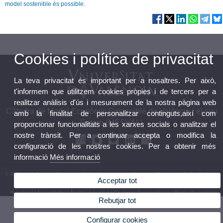
model sostenible és possible.
Cookies i política de privacitat
La teva privacitat és important per a nosaltres. Per això,
t'informem que utilitzem cookies pròpies i de tercers per a
realitzar anàlisis d'ús i mesurament de la nostra pàgina web
Càtedra de Model Econòmic Sostenible de València i el seu
amb la finalitat de personalitzar continguts,així com
Entorn (MESVAL)
proporcionar funcionalitats a les xarxes socials o analitzar el
nostre trànsit. Per a continuar accepta o modifica la
configuració de les nostres cookies. Per a obtenir més
informació
Més informació
© 2026 UV. - Campus Tarongers. Edifici Departamental. Facultat d’Economia. Avda. Tarongers,
Acceptar tot
s/n, 46022 València Tlf.961625950
Avís legal
|
Accessibilitat
|
Política privacitat
|
Cookies
|
Transparència
|
Bústia de contacte
Rebutjar tot
Configurar cookies