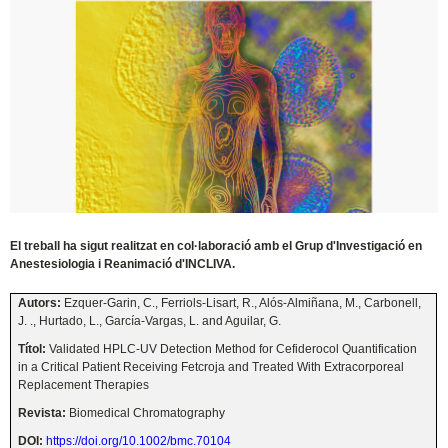
El treball ha sigut realitzat en col·laboració amb el Grup d'Investigació en
Anestesiologia i Reanimació d'INCLIVA.
Autors:
Ezquer-Garin, C., Ferriols-Lisart, R., Alós-Almiñana, M., Carbonell,
J. ., Hurtado, L., García-Vargas, L. and Aguilar, G.
Títol:
Validated HPLC-UV Detection Method for Cefiderocol Quantification
in a Critical Patient Receiving Fetcroja and Treated With Extracorporeal
Replacement Therapies
Revista:
Biomedical Chromatography
DOI:
https://doi.org/10.1002/bmc.70104