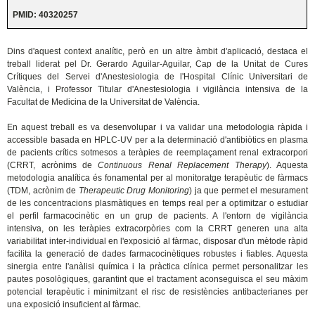
PMID:
40320257
Dins d'aquest context analític, però en un altre àmbit d'aplicació, destaca el
treball liderat pel Dr. Gerardo Aguilar-Aguilar, Cap de la Unitat de Cures
Crítiques del Servei d'Anestesiologia de l'Hospital Clínic Universitari de
València, i Professor Titular d'Anestesiologia i vigilància intensiva de la
Facultat de Medicina de la Universitat de València.
En aquest treball es va desenvolupar i va validar una metodologia ràpida i
accessible basada en HPLC‑UV per a la determinació d'antibiòtics en plasma
de pacients crítics sotmesos a teràpies de reemplaçament renal extracorpori
(CRRT, acrònims de
Continuous Renal Replacement Therapy
). Aquesta
metodologia analítica és fonamental per al monitoratge terapèutic de fàrmacs
(TDM, acrònim de
Therapeutic Drug Monitoring
) ja que permet el mesurament
de les concentracions plasmàtiques en temps real per a optimitzar o estudiar
el perfil farmacocinètic en un grup de pacients. A l'entorn de vigilància
intensiva, on les teràpies extracorpòries com la CRRT generen una alta
variabilitat inter-individual en l'exposició al fàrmac, disposar d'un mètode ràpid
facilita la generació de dades farmacocinètiques robustes i fiables. Aquesta
sinergia entre l'anàlisi química i la pràctica clínica permet personalitzar les
pautes posològiques, garantint que el tractament aconseguisca el seu màxim
potencial terapèutic i minimitzant el risc de resistències antibacterianes per
una exposició insuficient al fàrmac.