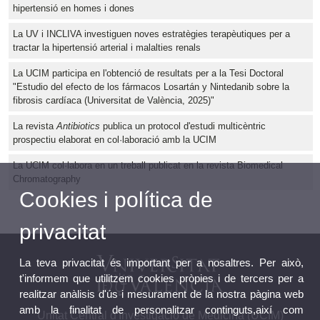
hipertensió en homes i dones
La UV i INCLIVA investiguen noves estratègies terapèutiques per a
tractar la hipertensió arterial i malalties renals
La UCIM participa en l'obtenció de resultats per a la Tesi Doctoral
"Estudio del efecto de los fármacos Losartán y Nintedanib sobre la
fibrosis cardíaca (Universitat de València, 2025)"
La revista
Antibiotics
publica un protocol d'estudi multicèntric
prospectiu elaborat en col·laboració amb la UCIM
La UCIM col·labora en un treball publicat en la revista Biomedical
Chromatography
Cookies i política de
privacitat
La teva privacitat és important per a nosaltres. Per això,
t'informem que utilitzem cookies pròpies i de tercers per a
realitzar anàlisis d'ús i mesurament de la nostra pàgina web
amb la finalitat de personalitzar continguts,així com
Unitat Central d'Investigació de Medicina (UCIM)