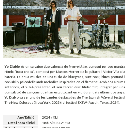
Yo Diablo
és un
salvatge duo valencià de
fingerpicking
, conegut pel seu mantra
rítmic “tucu-chaca”, compost per Marcos Herrero a la guitarra i Víctor Vila a la
bateria. La seua música és una fusió de bluegrass, surf rock, blues profund i
rockabilly psicodèlic amb melodies inspirades en el flamenc. Amb dos àlbums
anteriors, el 2024 presenten el seu tercer disc titulat “III”, integrat per una
compilació de cançons que han estat tocant en viu durant els últims dos anys.
Yo Diablo va ser una de les bandes destacades de The Spanish Wave al festival
The New Colossus (Nova York, 2023) i al festival SXSW (Austin, Texas, 2024).
Any/Edició
2024 / XLI
Data i hora d'inici
18/07/2024 21:30