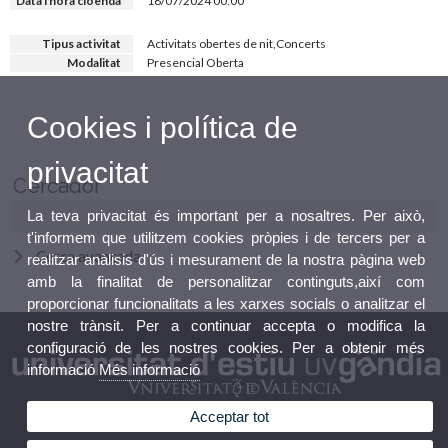
Data i hora cloenda
18/07/2024 00:00
Tipus activitat
Activitats obertes de nit,Concerts
Modalitat
Presencial Oberta
Cookies i política de
privacitat
Cercador
La teva privacitat és important per a nosaltres. Per això,
t'informem que utilitzem cookies pròpies i de tercers per a
Cerca avançada
realitzar anàlisis d'ús i mesurament de la nostra pàgina web
amb la finalitat de personalitzar continguts,així com
proporcionar funcionalitats a les xarxes socials o analitzar el
nostre trànsit. Per a continuar accepta o modifica la
configuració de les nostres cookies. Per a obtenir més
informació
Més informació
Acceptar tot