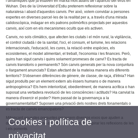
i dinàmiques que ja estaven en marxa molt abans de l'aparició del virus en
Wuhan. Des de la Universitat d’Estiu pretenem reflexionar sobre la
naturalesa i abast d'aquestos canvis. Per això, volem convidar a persones
expertes en diverses parcel·les de la realitat per a, a través d'una mirada
calidoscòpica, indagar en els patrons polimòrfics projectats per aquestos
canvis, així com en els mecanismes ocults que els activen.
Canvis, no sols climàtics, que afecten les ciutats i el món rural, la vigilància,
el control ciutadà i de la sanitat, l'oci, el consum, el turisme, les relacions
internacionals, l'educació, les cures, la relació entre espècies, els
ecosistemes, el model alimentari, el treball, l'economia i les finances. Però,
quins han sigut canvis i quins solament promeses de canvi? Es tracta de
canvis transitoris o permanents? Són canvis generats per la nova conjuntura
o llargament anunciats? Estan afectant de la mateixa manera els diferents
territoris? S'observen diferències de gènere, de classe, de raça, d'ètnia? Han
sigut produïts per un element extern als éssers humans o de manera
antropogènica? Els hem interioritzat, obedientment, de manera acrítica o han
suposat una vertadera revolució de les consciències i actituds? Ha canviat la
manera d'exercir el poder? Hem passat de la governança a la
governamentalitat? Suposen una privació dels nostres drets fonamentals o
es tracta de canvis emancipatoris?
Mitjançant aquestes preguntes proposem diversos eixos que ajuden a
Cookies i política de
determinar la naturalesa de cada canvi així com inspirar les reflexions de les
i els ponents.
privacitat