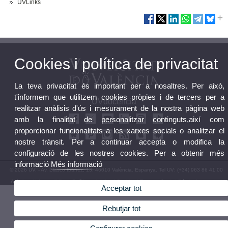
UVLinks
Cookies i política de privacitat
La teva privacitat és important per a nosaltres. Per això,
t'informem que utilitzem cookies pròpies i de tercers per a
UVdocència
realitzar anàlisis d'ús i mesurament de la nostra pàgina web
amb la finalitat de personalitzar continguts,així com
proporcionar funcionalitats a les xarxes socials o analitzar el
nostre trànsit. Per a continuar accepta o modifica la
configuració de les nostres cookies. Per a obtenir més
informació
Més informació
© 2026 UV. - Av. Blasco Ibáñez, 13. 46010 València. Espanya. Tel UV: (+34) 963 86 41 00
Avís legal
|
Accessibilitat
|
Política privacitat
|
Cookies
|
Transparència
|
Bústia de contacte
Acceptar tot
Rebutjar tot