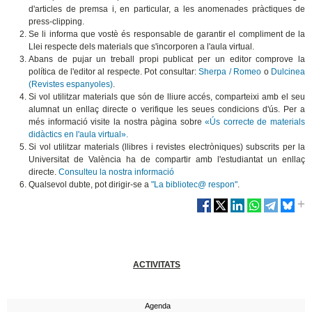
d'articles de premsa i, en particular, a les anomenades pràctiques de
press-clipping.
Se li informa que vostè és responsable de garantir el compliment de la
Llei respecte dels materials que s'incorporen a l'aula virtual.
Abans de pujar un treball propi publicat per un editor comprove la
política de l'editor al respecte. Pot consultar:
Sherpa / Romeo
o
Dulcinea
(Revistes espanyoles)
.
Si vol utilitzar materials que són de lliure accés, comparteixi amb el seu
alumnat un enllaç directe o verifique les seues condicions d'ús. Per a
més informació visite la nostra pàgina sobre
«Ús correcte de materials
didàctics en l'aula virtual».
Si vol utilitzar materials (llibres i revistes electròniques) subscrits per la
Universitat de València ha de compartir amb l'estudiantat un enllaç
directe.
Consulteu la nostra informació
Qualsevol dubte, pot dirigir-se a
"La bibliotec@ respon"
.
ACTIVITATS
Agenda