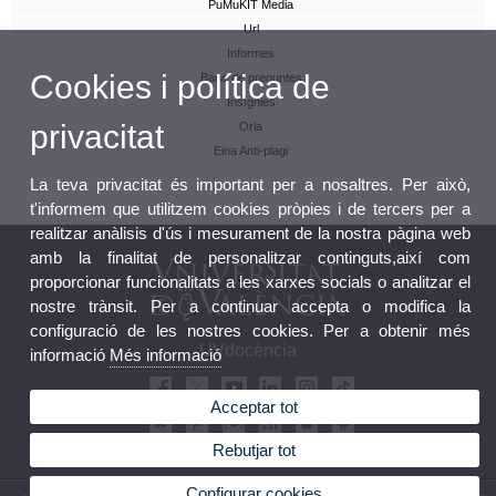
PuMuKIT Media
Url
Informes
Cookies i política de
Banc de preguntes
Insígnies
privacitat
Orla
Eina Anti-plagi
La teva privacitat és important per a nosaltres. Per això,
t'informem que utilitzem cookies pròpies i de tercers per a
realitzar anàlisis d'ús i mesurament de la nostra pàgina web
amb la finalitat de personalitzar continguts,així com
proporcionar funcionalitats a les xarxes socials o analitzar el
nostre trànsit. Per a continuar accepta o modifica la
configuració de les nostres cookies. Per a obtenir més
UVdocència
informació
Més informació
Acceptar tot
Rebutjar tot
Configurar cookies