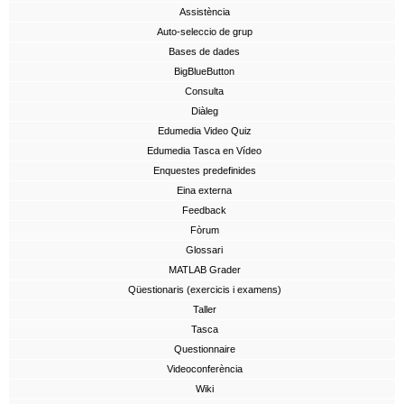
Assistència
Auto-seleccio de grup
Bases de dades
BigBlueButton
Consulta
Diàleg
Edumedia Video Quiz
Edumedia Tasca en Vídeo
Enquestes predefinides
Eina externa
Feedback
Fòrum
Glossari
MATLAB Grader
Qüestionaris (exercicis i examens)
Taller
Tasca
Questionnaire
Videoconferència
Wiki