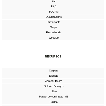
Xat
Lliçó
SCORM
Qualificacions
Participants
Grups
Recordatoris
Wooclap
RECURSOS
Carpeta
Etiqueta
Agregar fitxers
Galeria d'imatges
Llibre
Paquet de continguts IMS
Pàgina