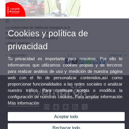
26/10/21
La Universitat de València inaugura la II
Cookies y política de
edición del programa Gennera, en
colaboración con Ford España y
LafargeHolcim
privacidad
Siguientes
1
2
Anterior
Tu privacidad es importante para nosotros. Por ello te
informamos que utilizamos cookies propias y de terceros
para realizar análisis de uso y medición de nuestra página
web con el fin de personalizar contenidos,así como
proporcionar funcionalidades a las redes sociales o analizar
nuestro tráfico. Para continuar acepta o modifica la
configuración de nuestras cookies. Para ampliar información
Más información
Aceptar todo
Rechazar todo