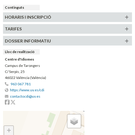
Continguts
HORARIS
I INSCRIPCIÓ
TARIFES
DOSSIER INFORMATIU
Lloc de realització
Centre d'Idiomes
Campus de Tarongers
C/ Serpis, 25
46022 València (València)
963 067 781
https://www.uv.es/cdi
contactocdi@uv.es
Facebook
Twitter
+