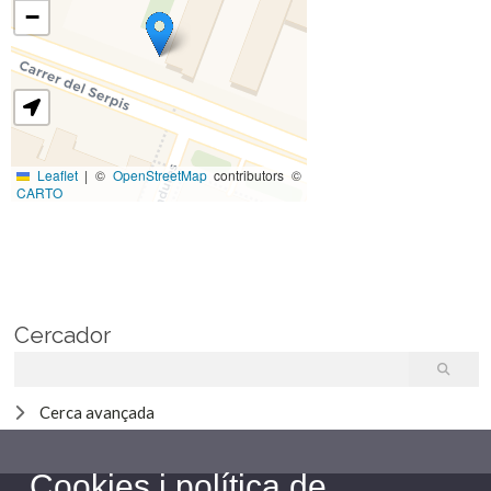
−
Leaflet
|
©
OpenStreetMap
contributors ©
CARTO
Cercador
Cerca avançada
Cookies i política de