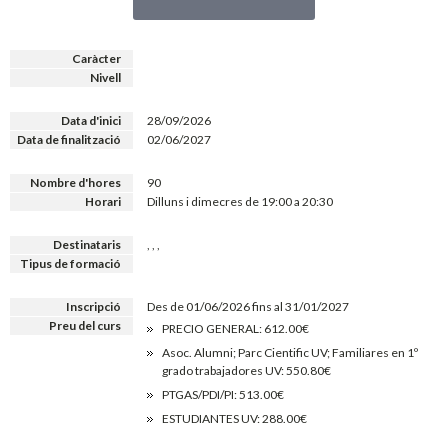
Caràcter
Nivell
Data d'inici
28/09/2026
Data de finalització
02/06/2027
Nombre d'hores
90
Horari
Dilluns i dimecres de 19:00 a 20:30
Destinataris
, , ,
Tipus de formació
Inscripció
Des de 01/06/2026 fins al 31/01/2027
Preu del curs
PRECIO GENERAL: 612.00€
Asoc. Alumni; Parc Cientific UV; Familiares en 1º
grado trabajadores UV: 550.80€
PTGAS/PDI/PI: 513.00€
ESTUDIANTES UV: 288.00€