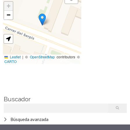
+
−
Leaflet
|
©
OpenStreetMap
contributors ©
CARTO
Buscador
Búsqueda avanzada