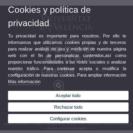
Cookies y política de
privacidad
Tu privacidad es importante para nosotros. Por ello te
Centro de Idiomas UV
informamos que utilizamos cookies propias y de terceros
para realizar análisis de uso y medición de nuestra página
web con el fin de personalizar contenidos,así como
proporcionar funcionalidades a las redes sociales o analizar
nuestro tráfico. Para continuar acepta o modifica la
configuración de nuestras cookies. Para ampliar información
Más información
Aceptar todo
Buzón FGUV
Perfil Contratante FGUV
Rechazar todo
© 2026 UV. - C/ Serpis 25, 46022 València (España) Tel. +34 96 306 77 81
Configurar cookies
Política privacidad
|
Cookies
|
Transparencia
|
Buzón FGUV
|
Términos y condiciones de uso
|
Canal Interno de Información
|