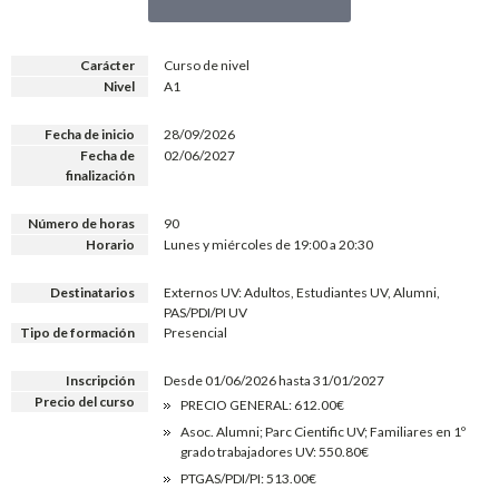
Carácter
Curso de nivel
Nivel
A1
Fecha de inicio
28/09/2026
Fecha de
02/06/2027
finalización
Número de horas
90
Horario
Lunes y miércoles de 19:00 a 20:30
Destinatarios
Externos UV: Adultos, Estudiantes UV, Alumni,
PAS/PDI/PI UV
Tipo de formación
Presencial
Inscripción
Desde 01/06/2026 hasta 31/01/2027
Precio del curso
PRECIO GENERAL: 612.00€
Asoc. Alumni; Parc Cientific UV; Familiares en 1º
grado trabajadores UV: 550.80€
PTGAS/PDI/PI: 513.00€