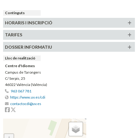
Continguts
HORARIS
I INSCRIPCIÓ
TARIFES
DOSSIER INFORMATIU
Lloc de realització
Centre d'Idiomes
Campus de Tarongers
C/ Serpis, 25
46022 València (València)
963 067 781
https://www.uv.es/cdi
contactocdi@uv.es
Facebook
Twitter