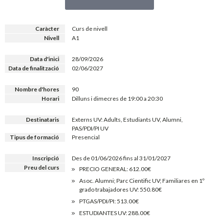
Caràcter
Curs de nivell
Nivell
A1
Data d'inici
28/09/2026
Data de finalització
02/06/2027
Nombre d'hores
90
Horari
Dilluns i dimecres de 19:00 a 20:30
Destinataris
Externs UV: Adults, Estudiants UV, Alumni,
PAS/PDI/PI UV
Tipus de formació
Presencial
Inscripció
Des de 01/06/2026 fins al 31/01/2027
Preu del curs
PRECIO GENERAL: 612.00€
Asoc. Alumni; Parc Cientific UV; Familiares en 1º
grado trabajadores UV: 550.80€
PTGAS/PDI/PI: 513.00€
ESTUDIANTES UV: 288.00€