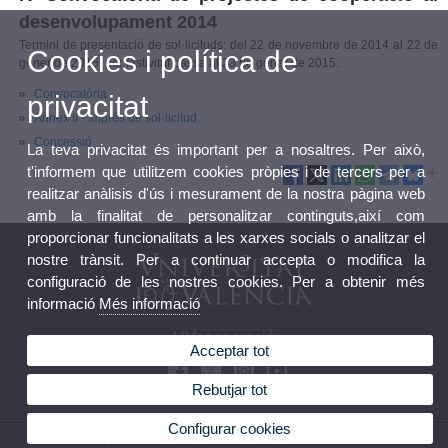
desenvolupament 2014
Termini de presentació de sol·licituds: del 22 de novembre de 2014 al 22 de
Cookies i política de
gener de 2015, per festivitat passa al 23 de gener de 2015.
Convocatòria
privacitat
Annex II - Imprés de sol·licitud
Concessió
La teva privacitat és important per a nosaltres. Per això,
t'informem que utilitzem cookies pròpies i de tercers per a
realitzar anàlisis d'ús i mesurament de la nostra pàgina web
amb la finalitat de personalitzar continguts,així com
proporcionar funcionalitats a les xarxes socials o analitzar el
nostre trànsit. Per a continuar accepta o modifica la
configuració de les nostres cookies. Per a obtenir més
informació
Més informació
UVcooperació
Acceptar tot
Rebutjar tot
Configurar cookies
© 2026 UV. - EspaiVives Avda. Blasco Ibañez, 23, 46010 València. Tel: 963 983 935