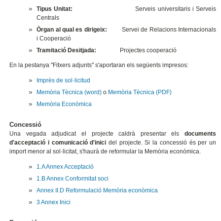
Tipus Unitat:
Serveis universitaris i Serveis
Centrals
Òrgan al qual es dirigeix:
Servei de Relacions Internacionals
i Cooperació
Tramitació Desitjada:
Projectes cooperació
En la pestanya "Fitxers adjunts" s'aportaran els següents impresos:
Imprès de sol·licitud
Memòria Tècnica (word)
o
Memòria Tècnica (PDF)
Memòria Econòmica
Concessió
Una vegada adjudicat el projecte caldrà presentar els
documents
d'acceptació i comunicació d'inici
del projecte. Si la concessió és per un
import menor al sol·licitat, s'haurà de reformular la Memòria econòmica.
1.A Annex Acceptació
1.B Annex Conformitat soci
Annex II.D Reformulació Memòria econòmica
3 Annex Inici