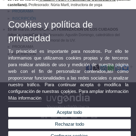
castellano).
Profesorado: Núria Martí, instructora de yoga
PROGRAMA
INSCRIPCIÓN
Cookies y política de
10 de marzo. JORNADA: LA FEMINIZACIÓN DE LOS CUIDADOS
(idioma: castellano).
Profesorado: Agustín Domingo, catedrático del
privacidad
departamento de filosofía moral de la UV.
PROGRAMA
Tu privacidad es importante para nosotros. Por ello te
INSCRIPCIÓN
informamos que utilizamos cookies propias y de terceros
para realizar análisis de uso y medición de nuestra página
web con el fin de personalizar contenidos,así como
proporcionar funcionalidades a las redes sociales o analizar
nuestro tráfico. Para continuar acepta o modifica la
configuración de nuestras cookies. Para ampliar información
Más información
Aceptar todo
Rechazar todo
Configurar cookies