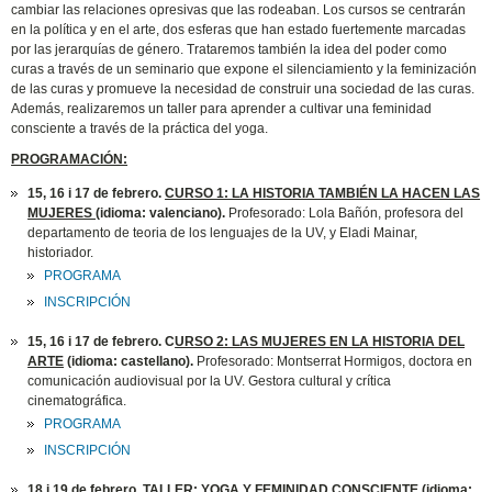
cambiar las relaciones opresivas que las rodeaban. Los cursos se centrarán
en la política y en el arte, dos esferas que han estado fuertemente marcadas
por las jerarquías de género. Trataremos también la idea del poder como
curas a través de un seminario que expone el silenciamiento y la feminización
de las curas y promueve la necesidad de construir una sociedad de las curas.
Además, realizaremos un taller para aprender a cultivar una feminidad
consciente a través de la práctica del yoga.
PROGRAMACIÓN:
15, 16 i 17 de febrero.
CURSO 1: LA HISTORIA TAMBIÉN LA HACEN LAS
MUJERES
(idioma: valenciano).
Profesorado: Lola Bañón, profesora del
departamento de teoria de los lenguajes de la UV, y Eladi Mainar,
historiador.
PROGRAMA
INSCRIPCIÓN
15, 16 i 17 de febrero. C
URSO 2: LAS MUJERES EN LA HISTORIA DEL
ARTE
(idioma: castellano).
Profesorado: Montserrat Hormigos, doctora en
comunicación audiovisual por la UV. Gestora cultural y crítica
cinematográfica.
PROGRAMA
INSCRIPCIÓN
18 i 19 de febrero.
TALLER: YOGA Y FEMINIDAD CONSCIENTE
(idioma: