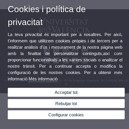
Cookies i política de
privacitat
La teva privacitat és important per a nosaltres. Per això,
t'informem que utilitzem cookies pròpies i de tercers per a
Facultat de Ciències Biològiques
realitzar anàlisis d'ús i mesurament de la nostra pàgina web
amb la finalitat de personalitzar continguts,així com
proporcionar funcionalitats a les xarxes socials o analitzar el
nostre trànsit. Per a continuar accepta o modifica la
configuració de les nostres cookies. Per a obtenir més
informació
Més informació
© 2026 UV. - Av. Vicent Andrés Estellés, 19, 46100 Burjassot. Espanya. Tel. (+34) 96 354 43
73
Avís legal
|
Accessibilitat
|
Política privacitat
|
Cookies
|
Transparència
|
Bústia Facultat
Acceptar tot
Rebutjar tot
Configurar cookies