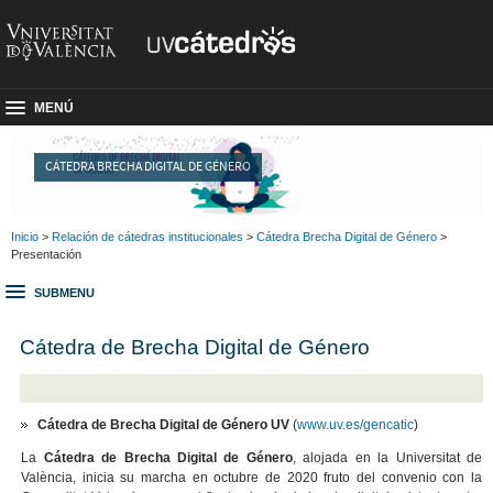
MENÚ
CÁTEDRA BRECHA DIGITAL DE GÉNERO
Inicio
>
Relación de cátedras institucionales
>
Cátedra Brecha Digital de Género
>
Presentación
SUBMENU
Cátedra de Brecha Digital de Género
Cátedra de Brecha Digital de Género UV
(
www.uv.es/gencatic
)
La
Cátedra de Brecha Digital de Género
, alojada en la Universitat de
València, inicia su marcha en octubre de 2020 fruto del convenio con la