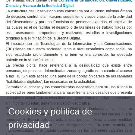
Generalitat, dependiente de la
Consellería de Innovación, Universidades,
Ciencia y Avance de la Sociedad Digital
.
La estructura del Observatorio está constituida por el Pleno, máximo órgano
de decisión, control, planificación, seguimiento y supervisión de la actividad
del Observatorio, y por una Comisión de personas expertas, el objetivo de
las cuales es el de facilitar el desarrollo de las líneas de trabajo fijadas por
este, asesorando, proponiendo y realizando estudios e investigaciones
dirigidas a la eliminación de la Brecha Digital.
El impacto que las Tecnologías de la Información y las Comunicaciones
(TIC) tienen en nuestra sociedad, tanto a nivel económico como social, ha
sido estudiado profundamente y, si bien ya era conocido, ha quedado
patente en la situación actual.
La brecha digital hace referencia a la desigualdad que existe entre
personas, empresas o determinadas zonas geográficas en cuanto al acceso
a las TIC. Sin este acceso, una parte de la población carece de las llamadas
“habilidades digitales”, tan necesarias en la actualidad.
Garantizar el acceso y los conocimientos necesarios para su uso a toda la
sociedad es pues fundamental para hacer frente a los desafíos que presenta
el contexto actual. Este acceso tiene que garantizarse a todas las personas,
sin importar su edad, género o situación geográfica.
Cookies y política de
Para conseguir erradicar la Brecha Digital es fundamental, analizar en
profundidad la situación actual de desequilibrio, conocer las causas que la
producen y diseñar políticas activas que permitan llevar a cabo medidas
privacidad
para intentar acabar con estas desigualdades. En este sentido, el
interconexionado y el trabajo coordinado de las diferentes cátedras será