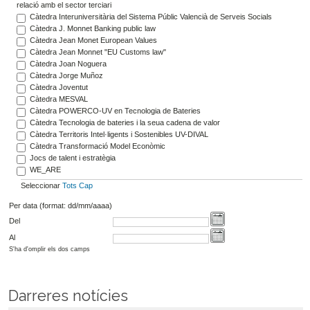
relació amb el sector terciari
Càtedra Interuniversitària del Sistema Públic Valencià de Serveis Socials
Càtedra J. Monnet Banking public law
Càtedra Jean Monet European Values
Càtedra Jean Monnet "EU Customs law"
Càtedra Joan Noguera
Càtedra Jorge Muñoz
Càtedra Joventut
Càtedra MESVAL
Càtedra POWERCO-UV en Tecnologia de Bateries
Càtedra Tecnologia de bateries i la seua cadena de valor
Càtedra Territoris Intel·ligents i Sostenibles UV-DIVAL
Càtedra Transformació Model Econòmic
Jocs de talent i estratègia
WE_ARE
Seleccionar
Tots
Cap
Per data (format: dd/mm/aaaa)
Del
Al
S'ha d'omplir els dos camps
Darreres notícies