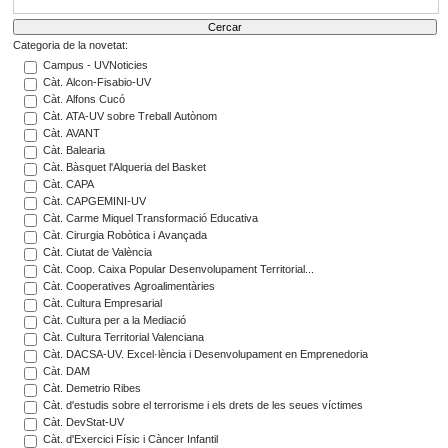
Categoria de la novetat:
Campus - UVNoticies
Càt. Alcon-Fisabio-UV
Càt. Alfons Cucó
Càt. ATA-UV sobre Treball Autònom
Càt. AVANT
Càt. Balearia
Càt. Bàsquet l'Alqueria del Basket
Càt. CAPA
Càt. CAPGEMINI-UV
Càt. Carme Miquel Transformació Educativa
Càt. Cirurgia Robòtica i Avançada
Càt. Ciutat de València
Càt. Coop. Caixa Popular Desenvolupament Territorial...
Càt. Cooperatives Agroalimentàries
Càt. Cultura Empresarial
Càt. Cultura per a la Mediació
Càt. Cultura Territorial Valenciana
Càt. DACSA-UV. Excel·lència i Desenvolupament en Emprenedoria
Càt. DAM
Càt. Demetrio Ribes
Càt. d'estudis sobre el terrorisme i els drets de les seues víctimes
Càt. DevStat-UV
Càt. d'Exercici Físic i Càncer Infantil