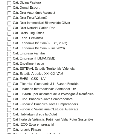
Càt. Divina Pastora
Càt. Dona i Esport
Càt. Dret Autonòmic Valencià
Càt. Dret Foral Valencià
Càt. Dret Inmmobiliari Bienvenido Oliver
Càt. Dret Notarial Carles Ros
Càt. Drets Lingüístics
Càt. Econ. Feminista
Càt. Economia Bé Comú (EBC, 2023)
Càt. Economia Bé Comú (fins 2023)
Càt. Empresa Familiar
Càt. Empresa i HUMANISME
Càt. Envelliment actiu
Càt. ESTEVAL Estudis Territorials Valencia
Càt. Estudis Artístics XX-XXI IVAM
Càt. EVES - GSK - UV
Càt. Filosofia i Ciutadania J.L. Blasco Estellés
Càt. Finances Internacionals Santander-UV
Càt. FISABIO per al foment de la investigació biomèdica
Càt. Fund. Bancaixa Joves emprenedors
Càt. Fundació Bancaixa Joves Emprenedors
Càt. Fundació Valenciana d'Estudis Avançats
Càt. Habitatge i dret a la Ciutat
Càt Horta de València: Patrimoni, Vida, Futur Sostenible
Càt. IECO Ética empresarial
Càt. Ignacio Pinazo