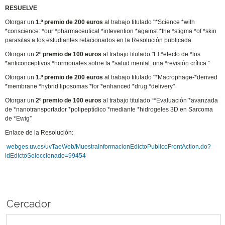
RESUELVE
Otorgar un
1.º premio de 200 euros
al trabajo titulado "*Science *with
*conscience: *our *pharmaceutical *intevention *against *the *stigma *of *skin
parasitas a los estudiantes relacionados en la Resolución publicada.
Otorgar un
2º premio de 100 euros
al trabajo titulado "El *efecto de *los
*anticonceptivos *hormonales sobre la *salud mental: una *revisión crítica ”
Otorgar un
1.º premio de 200 euros
al trabajo titulado "*Macrophage-*derived
*membrane *hybrid liposomas *for *enhanced *drug *delivery"
Otorgar un
2º premio de 100 euros
al trabajo titulado “*Evaluación *avanzada
de *nanotransportador *polipeptídico *mediante *hidrogeles 3D en Sarcoma
de *Ewig”
Enlace de la Resolución:
webges.uv.es/uvTaeWeb/MuestraInformacionEdictoPublicoFrontAction.do?
idEdictoSeleccionado=99454
Cercador