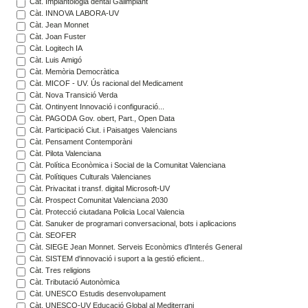
Càt. Implantologia dental Galimplant
Càt. INNOVA LABORA-UV
Càt. Jean Monnet
Càt. Joan Fuster
Càt. Logitech IA
Càt. Luis Amigó
Càt. Memòria Democràtica
Càt. MICOF - UV. Ús racional del Medicament
Càt. Nova Transició Verda
Càt. Ontinyent Innovació i configuració...
Càt. PAGODA Gov. obert, Part., Open Data
Càt. Participació Ciut. i Paisatges Valencians
Càt. Pensament Contemporàni
Càt. Pilota Valenciana
Càt. Política Econòmica i Social de la Comunitat Valenciana
Càt. Polítiques Culturals Valencianes
Càt. Privacitat i transf. digital Microsoft-UV
Càt. Prospect Comunitat Valenciana 2030
Càt. Protecció ciutadana Policia Local Valencia
Càt. Sanuker de programari conversacional, bots i aplicacions
Càt. SEOFER
Càt. SIEGE Jean Monnet. Serveis Econòmics d'Interés General
Càt. SISTEM d'innovació i suport a la gestió eficient..
Càt. Tres religions
Càt. Tributació Autonòmica
Càt. UNESCO Estudis desenvolupament
Càt. UNESCO-UV Educació Global al Mediterrani