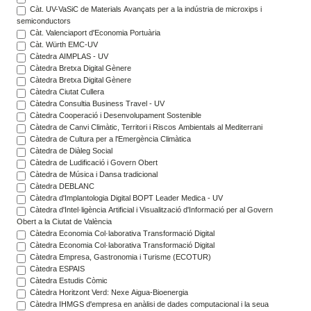
Càt. UV-VaSiC de Materials Avançats per a la indústria de microxips i
semiconductors
Càt. Valenciaport d'Economia Portuària
Càt. Würth EMC-UV
Càtedra AIMPLAS - UV
Càtedra Bretxa Digital Gènere
Càtedra Bretxa Digital Gènere
Càtedra Ciutat Cullera
Càtedra Consultia Business Travel - UV
Càtedra Cooperació i Desenvolupament Sostenible
Càtedra de Canvi Climàtic, Territori i Riscos Ambientals al Mediterrani
Càtedra de Cultura per a l'Emergència Climàtica
Càtedra de Diàleg Social
Càtedra de Ludificació i Govern Obert
Càtedra de Música i Dansa tradicional
Càtedra DEBLANC
Càtedra d'Implantologia Digital BOPT Leader Medica - UV
Càtedra d'Intel·ligència Artificial i Visualització d'Informació per al Govern
Obert a la Ciutat de València
Càtedra Economia Col·laborativa Transformació Digital
Càtedra Economia Col·laborativa Transformació Digital
Càtedra Empresa, Gastronomia i Turisme (ECOTUR)
Càtedra ESPAIS
Càtedra Estudis Còmic
Càtedra Horitzont Verd: Nexe Aigua-Bioenergia
Càtedra IHMGS d'empresa en anàlisi de dades computacional i la seua