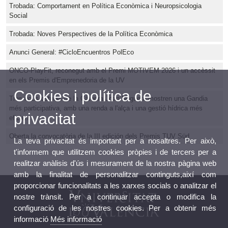
Trobada: Comportament en Política Econòmica i Neuropsicologia
Social
Trobada: Noves Perspectives de la Política Econòmica
Anunci General: #CicloEncuentros PolEco
ONCO-PlayFit, reconegut amb el Premi MOTIVEM 2026 i un accèssit
en els Premis d'Emprenedoria de la UV
Cookies i política de
Tres nous estudis de la Càtedra Joan Noguera mostren una Gandia
més participativa, amb una renda a l'alça i una gestió hídrica més
privacitat
eficient
Oberta la convocatòria de la III edición dels Premis TUV Süd
La teva privacitat és important per a nosaltres. Per això,
t'informem que utilitzem cookies pròpies i de tercers per a
realitzar anàlisis d'ús i mesurament de la nostra pàgina web
amb la finalitat de personalitzar continguts,així com
proporcionar funcionalitats a les xarxes socials o analitzar el
nostre trànsit. Per a continuar accepta o modifica la
configuració de les nostres cookies. Per a obtenir més
informació
Més informació