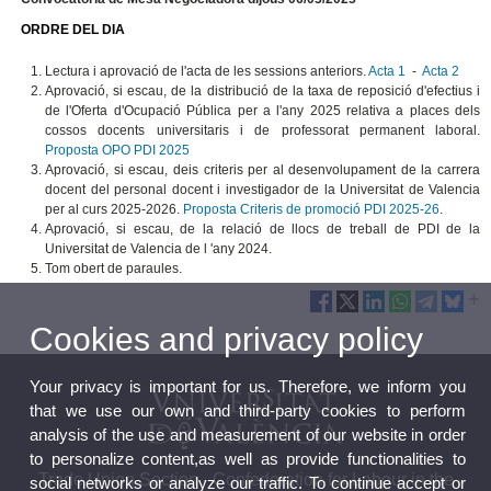
ORDRE DEL DIA
Lectura i aprovació de l'acta de les sessions anteriors.
Acta 1
-
Acta 2
Aprovació, si escau, de la distribució de la taxa de reposició d'efectius i
de l'Oferta d'Ocupació Pública per a l'any 2025 relativa a places dels
cossos docents universitaris i de professorat permanent laboral.
Proposta OPO PDI 2025
Aprovació, si escau, deis criteris per al desenvolupament de la carrera
docent del personal docent i investigador de la Universitat de Valencia
per al curs 2025-2026.
Proposta Criteris de promoció PDI 2025-26
.
Aprovació, si escau, de la relació de llocs de treball de PDI de la
Universitat de Valencia de l 'any 2024.
Tom obert de paraules.
Cookies and privacy policy
Your privacy is important for us. Therefore, we inform you
that we use our own and third-party cookies to perform
analysis of the use and measurement of our website in order
to personalize content,as well as provide functionalities to
Trade Union Section - Confederation for Labour in the
social networks or analyze our traffic. To continue accept or