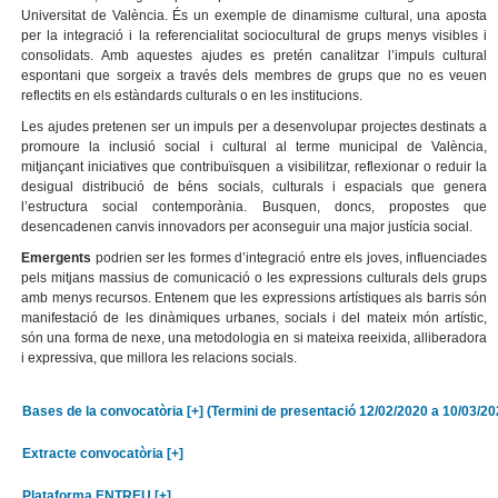
Universitat de València. És un exemple de dinamisme cultural, una aposta
per la integració i la referencialitat sociocultural de grups menys visibles i
consolidats. Amb aquestes ajudes es pretén canalitzar l’impuls cultural
espontani que sorgeix a través dels membres de grups que no es veuen
reflectits en els estàndards culturals o en les institucions.
Les ajudes pretenen ser un impuls per a desenvolupar projectes destinats a
promoure la inclusió social i cultural al terme municipal de València,
mitjançant iniciatives que contribuïsquen a visibilitzar, reflexionar o reduir la
desigual distribució de béns socials, culturals i espacials que genera
l’estructura social contemporània. Busquen, doncs, propostes que
desencadenen canvis innovadors per aconseguir una major justícia social.
Emergents
podrien ser les formes d’integració entre els joves, influenciades
pels mitjans massius de comunicació o les expressions culturals dels grups
amb menys recursos. Entenem que les expressions artístiques als barris són
manifestació de les dinàmiques urbanes, socials i del mateix món artístic,
són una forma de nexe, una metodologia en si mateixa reeixida, alliberadora
i expressiva, que millora les relacions socials.
Bases de la convocatòria [+] (Termini de presentació 12/02/2020 a 10/03/20
Extracte convocatòria [+]
Plataforma ENTREU [+]