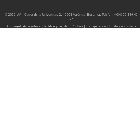
© 2026 UV. - Carrer de la Universitat, 2. 46003 València, Espanya. Telèfon: (+34) 96 386 43
77
Avís legal
|
Accessibilitat
|
Política privacitat
|
Cookies
|
Transparència
|
Bústia de contacte