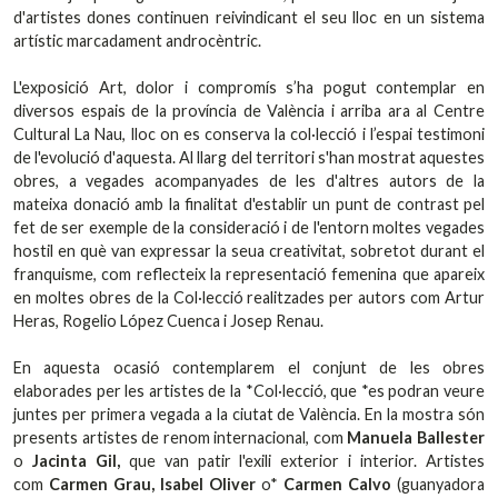
d'artistes dones continuen reivindicant el seu lloc en un sistema
artístic marcadament androcèntric.
L'exposició Art, dolor i compromís s’ha pogut contemplar en
diversos espais de la província de València i arriba ara al Centre
Cultural La Nau, lloc on es conserva la col·lecció i l’espai testimoni
de l'evolució d'aquesta. Al llarg del territori s'han mostrat aquestes
obres, a vegades acompanyades de les d'altres autors de la
mateixa donació amb la finalitat d'establir un punt de contrast pel
fet de ser exemple de la consideració i de l'entorn moltes vegades
hostil en què van expressar la seua creativitat, sobretot durant el
franquisme, com reflecteix la representació femenina que apareix
en moltes obres de la Col·lecció realitzades per autors com Artur
Heras, Rogelio López Cuenca i Josep Renau.
En aquesta ocasió contemplarem el conjunt de les obres
elaborades per les artistes de la *Col·lecció, que *es podran veure
juntes per primera vegada a la ciutat de València. En la mostra són
presents artistes de renom internacional, com
Manuela Ballester
o
Jacinta Gil,
que van patir l'exili exterior i interior. Artistes
com
Carmen Grau, Isabel Oliver
o*
Carmen Calvo
(guanyadora