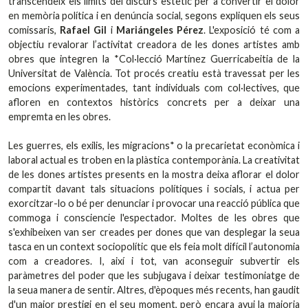
transcendeix els límits del discurs estètic per a convertir el dolor
en memòria política i en denúncia social, segons expliquen els seus
comissaris,
Rafael Gil
i
Mariángeles Pérez
. L'exposició té com a
objectiu revalorar l’activitat creadora de les dones artistes amb
obres que integren la *Col·lecció Martínez Guerricabeitia de la
Universitat de València. Tot procés creatiu està travessat per les
emocions experimentades, tant individuals com col·lectives, que
afloren en contextos històrics concrets per a deixar una
empremta en les obres.
Les guerres, els exilis, les migracions* o la precarietat econòmica i
laboral actual es troben en la plàstica contemporània. La creativitat
de les dones artistes presents en la mostra deixa aflorar el dolor
compartit davant tals situacions polítiques i socials, i actua per
exorcitzar-lo o bé per denunciar i provocar una reacció pública que
commoga i consciencie l'espectador. Moltes de les obres que
s'exhibeixen van ser creades per dones que van desplegar la seua
tasca en un context sociopolític que els feia molt difícil l’autonomia
com a creadores. I, així i tot, van aconseguir subvertir els
paràmetres del poder que les subjugava i deixar testimoniatge de
la seua manera de sentir. Altres, d'èpoques més recents, han gaudit
d'un major prestigi en el seu moment, però encara avui la majoria