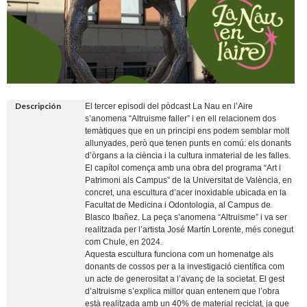
Descripción
El tercer episodi del pòdcast La Nau en l’Aire
s’anomena “Altruisme faller” i en ell relacionem dos
temàtiques que en un principi ens podem semblar molt
allunyades, però que tenen punts en comú: els donants
d’òrgans a la ciència i la cultura inmaterial de les falles.
El capítol comença amb una obra del programa “Art i
Patrimoni als Campus” de la Universitat de València, en
concret, una escultura d’acer inoxidable ubicada en la
Facultat de Medicina i Odontologia, al Campus de
Blasco Ibañez. La peça s’anomena “Altruisme” i va ser
realitzada per l’artista José Martín Lorente, més conegut
com Chule, en 2024.
Aquesta escultura funciona com un homenatge als
donants de cossos per a la investigació científica com
un acte de generositat a l’avanç de la societat. El gest
d’altruisme s’explica millor quan entenem que l’obra
està realitzada amb un 40% de material reciclat, ja que