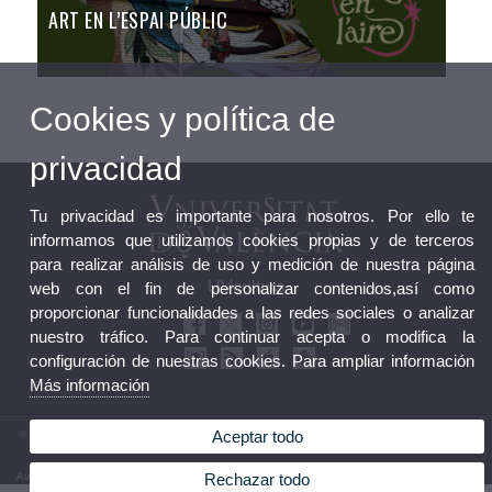
ART EN L’ESPAI PÚBLIC
Cookies y política de
privacidad
Tu privacidad es importante para nosotros. Por ello te
informamos que utilizamos cookies propias y de terceros
para realizar análisis de uso y medición de nuestra página
UVcultura
web con el fin de personalizar contenidos,así como
proporcionar funcionalidades a las redes sociales o analizar
nuestro tráfico. Para continuar acepta o modifica la
configuración de nuestras cookies. Para ampliar información
Más información
Aceptar todo
© 2026 UV. - Calle de la Universidad, 2. 46003 Valencia, España.Teléfono: (+34) 96 386 43
77
Aviso legal
|
Accesibilidad
|
Política privacidad
|
Cookies
|
Transparencia
|
Buzón del Servicio
Rechazar todo