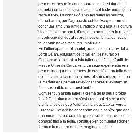
permet fer-nos reflexionar sobre el nostre futur en el
planeta i en la necessitat d’actuar col·lectivament per a
restaurar-lo. La connexió amb les falles es realitza,
d’una banda, per l’agrupació col·lectiva que permet
continuar amb una antiga tradició vinculada a la cultura
i identitat valenciana i, d’una altra banda, per la recent
introducció del debat sobre la sostenibilitat del sector
faller amb noves mesures i materials.
En l’últim apartat del capítol, portem com a convidat a
Jordi Galán, estudiant del grau en Restauració i
Conservació i actual artista faller de la falla infantil de
Mestre Giner de Carcaixent. La seua experiència ens
permet indagar en el procés de creació d’una falla des
de l’inici fins a la cremà, a més, el seu coneixement en
la matèria ens permet reflexionar sobre si existeix un
futur sostenible en aquest àmbit.
Com sent un artista faller la cremà de la seua pròpia
falla? De quina manera s’està regulant el sector els
últims anys des què València ha sigut Capital Verda
Europea? Tot açò ho descobrim en un capítol que obri
una mirada sobre com els gestos col·lectius, des de la
donació fins a la festa, construeixen comunitat i donen
forma a la manera en què imaginem el futur.