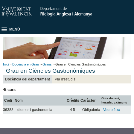
MENÚ
Inici
>
Docència en Grau
>
Graus
> Grau en Ciències Gastronòmiques
Grau en Ciències Gastronòmiques
Docència del departament
Pla d'estudis
4t curs
Guia docent,
Codi
Nom
Crèdits
Caràcter
horaris, exàmens
36388
Idiomes i gastronomia
4.5
Obligatòria
Veure fitxa