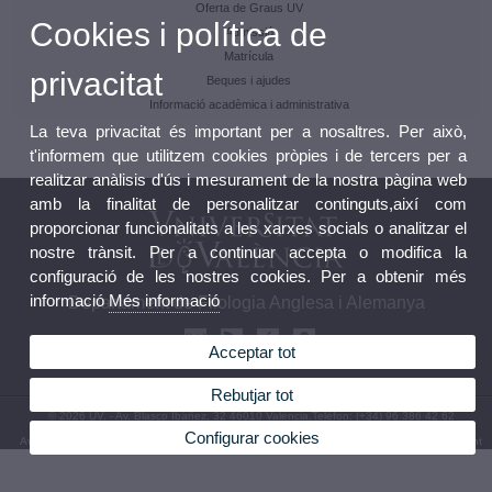
Oferta de Graus UV
Cookies i política de
Admissió
Matrícula
privacitat
Beques i ajudes
Informació acadèmica i administrativa
La teva privacitat és important per a nosaltres. Per això,
t'informem que utilitzem cookies pròpies i de tercers per a
realitzar anàlisis d'ús i mesurament de la nostra pàgina web
amb la finalitat de personalitzar continguts,així com
proporcionar funcionalitats a les xarxes socials o analitzar el
nostre trànsit. Per a continuar accepta o modifica la
configuració de les nostres cookies. Per a obtenir més
informació
Més informació
Departament de Filologia Anglesa i Alemanya
Acceptar tot
Rebutjar tot
© 2026 UV. - Av. Blasco Ibáñez, 32 46010 València.Telèfon: (+34) 96 386 42 62
Configurar cookies
Avís legal
|
Accessibilitat
|
Política privacitat
|
Cookies
|
Transparència
|
Bústia Departament