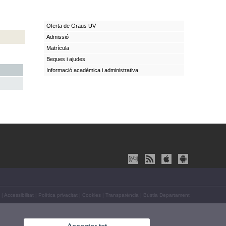
Oferta de Graus UV
Admissió
Matrícula
Beques i ajudes
Informació acadèmica i administrativa
|
Accessibilitat
|
Política privacitat
|
Cookies
|
Transparència
|
Bústia Departament