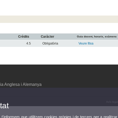
Crèdits
Caràcter
Guia docent, horaris, exàmens
4.5
Obligatòria
Veure fitxa
ia Anglesa i Alemanya
Avís legal
tat
, t'informem que utilitzem cookies pròpies i de tercers per a realitzar