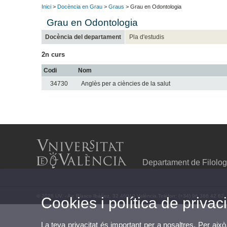
Inici
>
Docència en Grau
>
Graus
> Grau en Odontologia
Grau en Odontologia
Docència del departament
Pla d'estudis
2n curs
Codi
Nom
34730
Anglès per a ciències de la salut
Departament de Filolog
© 2026 UV. - Av. Blasco Ibáñez, 32 46010 València.Telèfon: (+34) 96 386 42 62
Cookies i política de privaci
La teva privacitat és important per a nosaltres. Per això