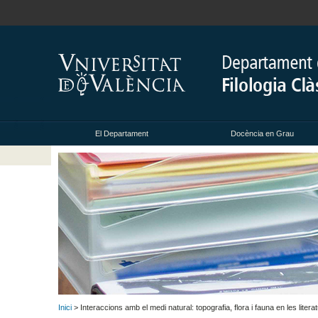
El Departament
Docència en Grau
Inici
> Interaccions amb el medi natural: topografia, flora i fauna en les liter