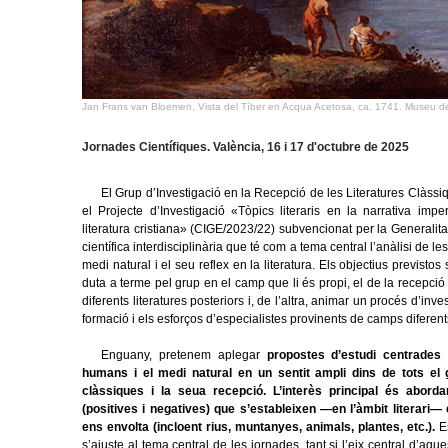
Jan Frans van Bloemen, Vista del Tíber en Acqua Acetosa, ca. 1741. Museu de
Jornades Científiques. València, 16 i 17 d'octubre de 2025
El Grup d’Investigació en la Recepció de les Literatures Clàs
el Projecte d’Investigació «Tòpics literaris en la narrativa imper
literatura cristiana» (CIGE/2023/22) subvencionat per la Generali
científica interdisciplinària que té com a tema central l’anàlisi de 
medi natural i el seu reflex en la literatura. Els objectius previsto
duta a terme pel grup en el camp que li és propi, el de la recepció d
diferents literatures posteriors i, de l’altra, animar un procés d’inv
formació i els esforços d’especialistes provinents de camps diferent
Enguany, pretenem aplegar
propostes d’estudi centrades 
humans i el medi natural en un sentit ampli dins de tots el g
clàssiques i la seua recepció. L’interès principal és aborda
(positives i negatives) que s’estableixen —en l’àmbit literari
ens envolta (incloent rius, muntanyes, animals, plantes, etc.).
E
s’ajuste al tema central de les jornades, tant si l’eix central d’a