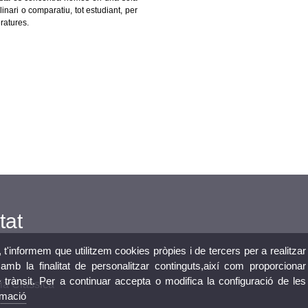
nari o comparatiu, tot estudiant, per
ratures.
tat
, t'informem que utilitzem cookies pròpies i de tercers per a realitzar
mb la finalitat de personalitzar continguts,així com proporcionar
e trànsit. Per a continuar accepta o modifica la configuració de les
ia Clàssica
rmació