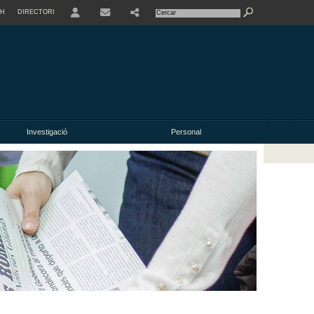
SH
DIRECTORI
USER
Investigació
Personal