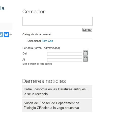
la
Cercador
Categoria de la novetat:
Seleccionar
Tots
Cap
Per data (format: dd/mm/aaaa)
Del
Al
S'ha d'omplir els dos camps
Darreres notícies
Ordre i desordre en les literatures antigues i
la seua recepció
Suport del Consell de Departament de
Filologia Clàssica a la vaga educativa