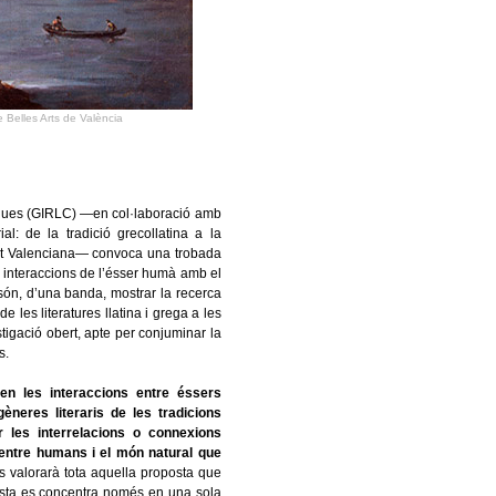
 Belles Arts de València
siques (GIRLC) —e
n col·laboració amb
ial: de la tradició grecollatina a la
tat Valenciana—
convoca una trobada
les interaccions de l’ésser humà amb el
s són, d’una banda, mostrar la recerca
e les literatures llatina i grega a les
estigació obert, apte per conjuminar la
s.
en les interaccions entre éssers
èneres literaris de les tradicions
r les interrelacions o connexions
— entre humans i el món natural que
s valorarà tota aquella proposta que
questa es concentra només en una sola