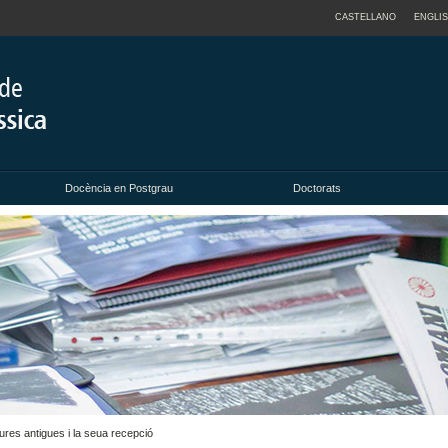
CASTELLANO
ENGLI
Docència en Postgrau
Doctorats
atures antigues i la seua recepció