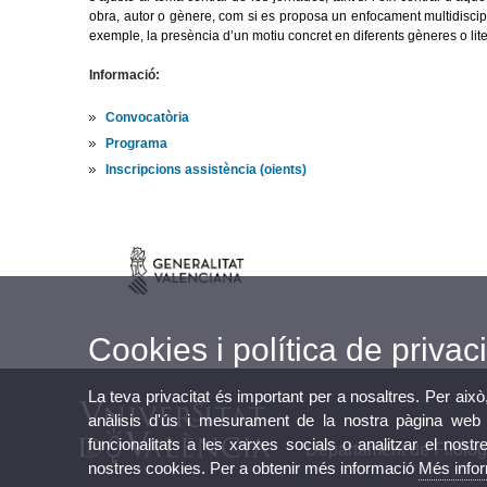
obra, autor o gènere, com si es proposa un enfocament multidiscipli
exemple, la presència d’un motiu concret en diferents gèneres o lite
Informació:
Convocatòria
Programa
Inscripcions assistència (oients)
Cookies i política de privaci
La teva privacitat és important per a nosaltres. Per això
anàlisis d'ús i mesurament de la nostra pàgina web a
funcionalitats a les xarxes socials o analitzar el nostr
Departament de Filolog
nostres cookies. Per a obtenir més informació
Més info