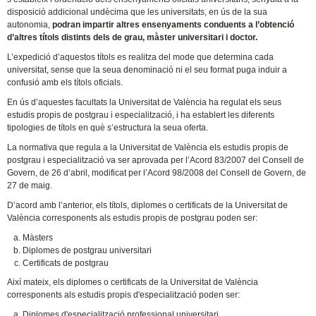
disposició addicional undècima que les universitats, en ús de la sua
autonomia,
podran impartir altres ensenyaments conduents a l’obtenció
d’altres títols distints dels de grau, màster universitari i doctor.
L’expedició d’aquestos títols es realitza del mode que determina cada
universitat, sense que la seua denominació ni el seu format puga induir a
confusió amb els títols oficials.
En ús d’aquestes facultats la Universitat de València ha regulat els seus
estudis propis de postgrau i especialització, i ha establert les diferents
tipologies de títols en què s’estructura la seua oferta.
La normativa que regula a la Universitat de València els estudis propis de
postgrau i especialització va ser aprovada per l’Acord 83/2007 del Consell de
Govern, de 26 d’abril, modificat per l’Acord 98/2008 del Consell de Govern, de
27 de maig.
D’acord amb l’anterior, els títols, diplomes o certificats de la Universitat de
València corresponents als estudis propis de postgrau poden ser:
Màsters
Diplomes de postgrau universitari
Certificats de postgrau
Així mateix, els diplomes o certificats de la Universitat de València
corresponents als estudis propis d'especialització poden ser:
Diplomes d'especialització professional universitari