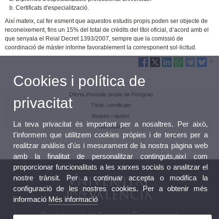
Certificats d'especialització.
Així mateix, cal fer esment que aquestos estudis propis poden ser objecte de
reconeixement, fins un 15% del total de crèdits del títol oficial, d’acord amb el
que senyala el Reial Decret 1393/2007, sempre que la comissió de
coordinació de màster informe favorablement la corresponent sol·licitud.
Cookies i política de
Oferta d'estudis propis de Postgrau
privacitat
Títols i certificats
Beques i ajudes
La teva privacitat és important per a nosaltres. Per això,
Normativa
t'informem que utilitzem cookies pròpies i de tercers per a
realitzar anàlisis d'ús i mesurament de la nostra pàgina web
amb la finalitat de personalitzar continguts,així com
proporcionar funcionalitats a les xarxes socials o analitzar el
nostre trànsit. Per a continuar accepta o modifica la
configuració de les nostres cookies. Per a obtenir més
informació
Més informació
Departament de Finances Empresarials