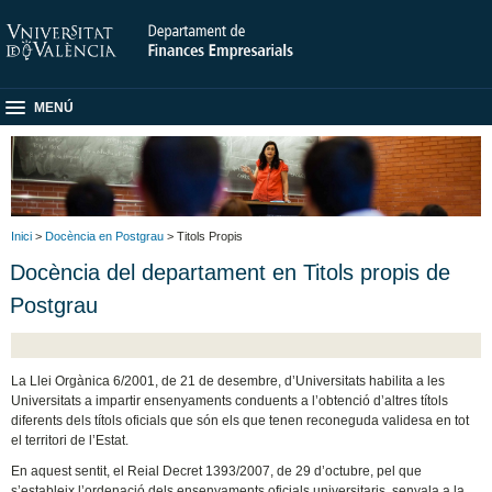
MENÚ
Inici
>
Docència en Postgrau
> Titols Propis
Docència del departament en Titols propis de
Postgrau
La Llei Orgànica 6/2001, de 21 de desembre, d’Universitats habilita a les
Universitats a impartir ensenyaments conduents a l’obtenció d’altres títols
diferents dels títols oficials que són els que tenen reconeguda validesa en tot
el territori de l’Estat.
En aquest sentit, el Reial Decret 1393/2007, de 29 d’octubre, pel que
s’estableix l’ordenació dels ensenyaments oficials universitaris, senyala a la