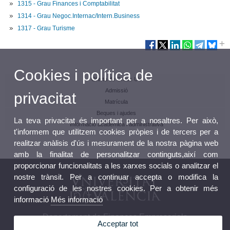
1315 - Grau Finances i Comptabilitat
1314 - Grau Negoc.Internac/Intern.Business
1317 - Grau Turisme
Cookies i política de
Oferta de Graus UV
Admissió
privacitat
Matrícula
Beques i ajudes
La teva privacitat és important per a nosaltres. Per això,
Informació acadèmica i administrativa
t'informem que utilitzem cookies pròpies i de tercers per a
realitzar anàlisis d'ús i mesurament de la nostra pàgina web
amb la finalitat de personalitzar continguts,així com
proporcionar funcionalitats a les xarxes socials o analitzar el
nostre trànsit. Per a continuar accepta o modifica la
configuració de les nostres cookies. Per a obtenir més
informació
Més informació
Departament de Finances Empresarials
Acceptar tot